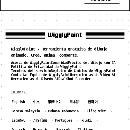
WigglyPaint
WigglyPaint - Herramienta gratuita de dibujo
animado. Crea, anima, comparte.
Acerca de WigglyPaint
Comunidad
Precios del dibujo con IA
Política de Privacidad de WigglyPaint
Términos del servicio
Registro de Cambios de WigglyPaint
Contactar Equipo de WigglyPaint
Herramientas de Video AI
Herramientas de Diseño AI
DualShot Recorder
IDIOMAS:
English
中文
繁體中文
日本語
한국어
·
·
·
·
·
Bahasa Malaysia
Bahasa Indonesia
Tiếng Việt
·
·
·
Español
ภาษาไทย
Português
Polski
·
·
·
·
Deutsch
Français
Русский
Italiano
·
·
·
·