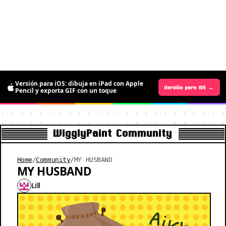
La versión para Android ya está aquí:
Versión para iOS: dibuja en iPad con Apple
gratis por tiempo limitado para dibujar
Versión para Android →
Versión para iOS →
Pencil y exporta GIF con un toque
pixel art animado
WigglyPaint Community
Home
/
Community
/
MY HUSBAND
MY HUSBAND
Lill