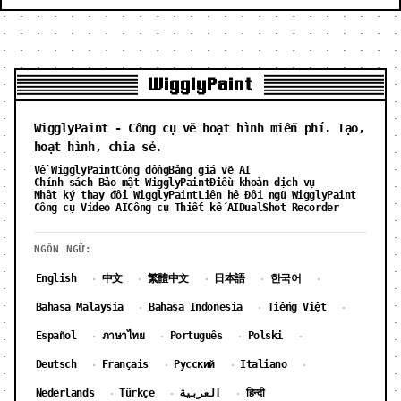
WigglyPaint
WigglyPaint - Công cụ vẽ hoạt hình miễn phí. Tạo,
hoạt hình, chia sẻ.
Về WigglyPaint
Cộng đồng
Bảng giá vẽ AI
Chính sách Bảo mật WigglyPaint
Điều khoản dịch vụ
Nhật ký thay đổi WigglyPaint
Liên hệ Đội ngũ WigglyPaint
Công cụ Video AI
Công cụ Thiết kế AI
DualShot Recorder
NGÔN NGỮ:
English
中文
繁體中文
日本語
한국어
·
·
·
·
·
Bahasa Malaysia
Bahasa Indonesia
Tiếng Việt
·
·
·
Español
ภาษาไทย
Português
Polski
·
·
·
·
Deutsch
Français
Русский
Italiano
·
·
·
·
Nederlands
Türkçe
العربية
हिन्दी
·
·
·