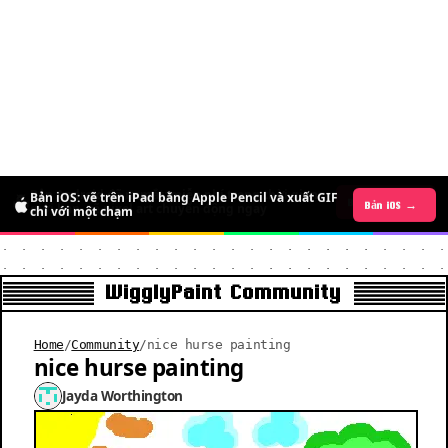
Bản iOS: vẽ trên iPad bằng Apple Pencil và xuất GIF
Bản Android đã ra mắt: miễn phí trong thời gian
Bản iOS →
Bản Android →
chỉ với một chạm
giới hạn, vẽ pixel art chuyển động ngay
WigglyPaint Community
Home
/
Community
/
nice hurse painting
nice hurse painting
Jayda Worthington