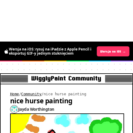
Wersja na Androida już jest: przez
Wersja na iOS: rysuj na iPadzie z Apple Pencil i
ograniczony czas za darmo, rysuj ruchomy
Wersja na Androida →
Wersja na iOS →
eksportuj GIF-y jednym stuknięciem
pixel art
WigglyPaint Community
Home
/
Community
/
nice hurse painting
nice hurse painting
Jayda Worthington