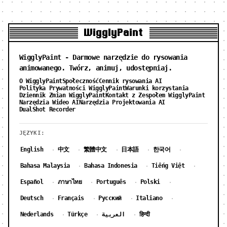
WigglyPaint
WigglyPaint - Darmowe narzędzie do rysowania
animowanego. Twórz, animuj, udostępniaj.
O WigglyPaint
Społeczność
Cennik rysowania AI
Polityka Prywatności WigglyPaint
Warunki korzystania
Dziennik Zmian WigglyPaint
Kontakt z Zespołem WigglyPaint
Narzędzia Wideo AI
Narzędzia Projektowania AI
DualShot Recorder
JĘZYKI:
English
中文
繁體中文
日本語
한국어
·
·
·
·
·
Bahasa Malaysia
Bahasa Indonesia
Tiếng Việt
·
·
·
Español
ภาษาไทย
Português
Polski
·
·
·
·
Deutsch
Français
Русский
Italiano
·
·
·
·
Nederlands
Türkçe
العربية
हिन्दी
·
·
·