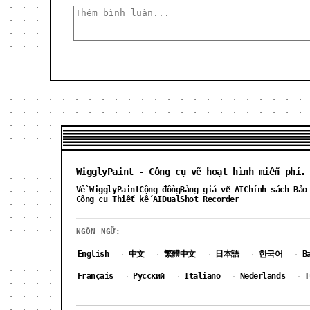
WigglyPaint - Công cụ vẽ hoạt hình miễn phí.
Về WigglyPaint
Cộng đồng
Bảng giá vẽ AI
Chính sách Bảo
Công cụ Thiết kế AI
DualShot Recorder
NGÔN NGỮ:
English
中文
繁體中文
日本語
한국어
B
·
·
·
·
·
Français
Русский
Italiano
Nederlands
T
·
·
·
·