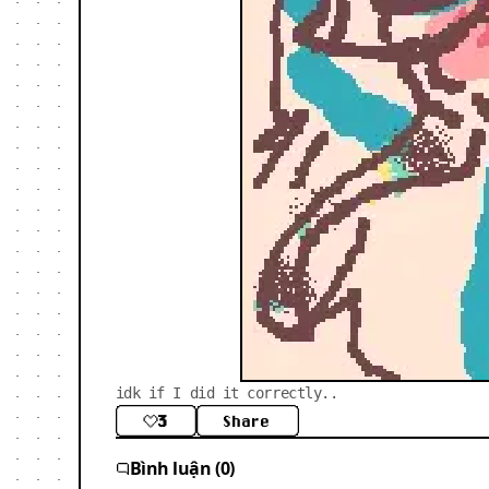
idk if I did it correctly..
3
Share
Bình luận (0)