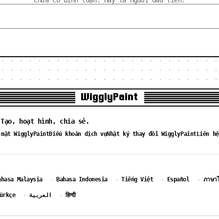
Chưa có bình luận. Hãy là người đầu tiên!
WigglyPaint
 Tạo, hoạt hình, chia sẻ.
 mật WigglyPaint
Điều khoản dịch vụ
Nhật ký thay đổi WigglyPaint
Liên hệ
ahasa Malaysia
Bahasa Indonesia
Tiếng Việt
Español
ภาษา
·
·
·
·
ürkçe
العربية
हिन्दी
·
·