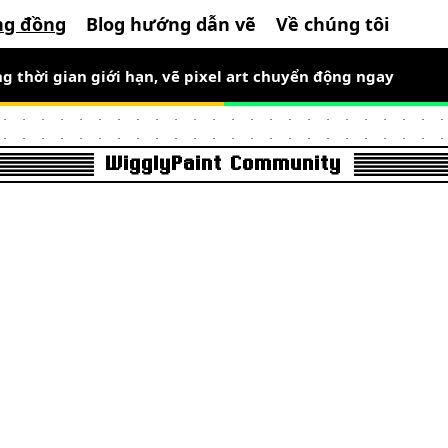
ng đồng
Blog hướng dẫn vẽ
Về chúng tôi
g thời gian giới hạn, vẽ pixel art chuyển động ngay
WigglyPaint Community