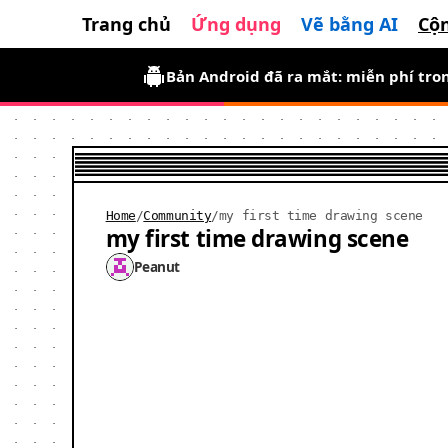
Trang chủ
Ứng dụng
Vẽ bằng AI
Cộ
Bản Android đã ra mắt: miễn phí tron
Home
/
Community
/
my first time drawing scene
my first time drawing scene
Peanut