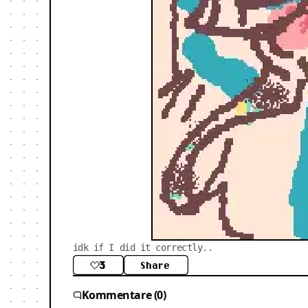
idk if I did it correctly..
3
Share
Kommentare (0)