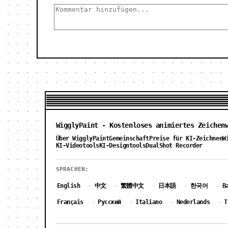
WigglyPaint - Kostenloses animiertes Zeichen
Über WigglyPaint
Gemeinschaft
Preise für KI-Zeichnen
W
KI-Videotools
KI-Designtools
DualShot Recorder
SPRACHEN:
English
中文
繁體中文
日本語
한국어
B
·
·
·
·
·
Français
Русский
Italiano
Nederlands
T
·
·
·
·