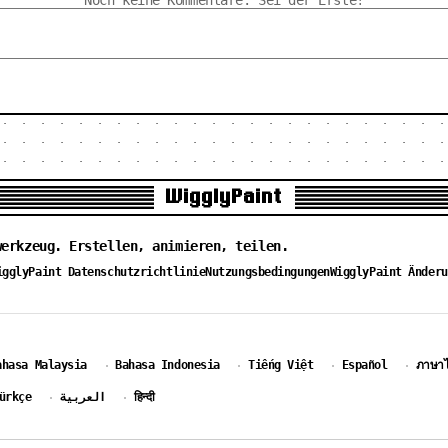
Noch keine Kommentare. Sei der Erste!
WigglyPaint
werkzeug. Erstellen, animieren, teilen.
igglyPaint Datenschutzrichtlinie
Nutzungsbedingungen
WigglyPaint Änderu
ahasa Malaysia
Bahasa Indonesia
Tiếng Việt
Español
ภาษา
·
·
·
·
ürkçe
العربية
हिन्दी
·
·