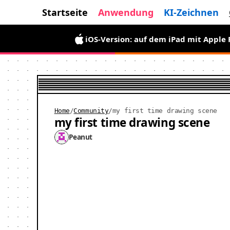
Startseite
Anwendung
KI-Zeichnen
iOS-Version: auf dem iPad mit Apple
Home
/
Community
/
my first time drawing scene
my first time drawing scene
Peanut