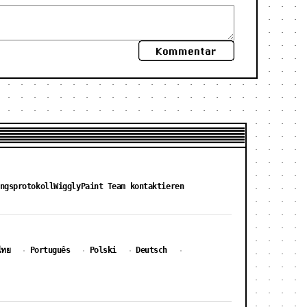
Kommentar
ngsprotokoll
WigglyPaint Team kontaktieren
ไทย
Português
Polski
Deutsch
·
·
·
·