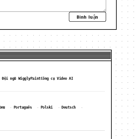
Bình luận
 Đội ngũ WigglyPaint
Công cụ Video AI
ไทย
Português
Polski
Deutsch
·
·
·
·