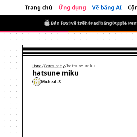
Trang chủ
Ứng dụng
Vẽ bằng AI
Cộ
Bản iOS: vẽ trên iPad bằng Apple Pen
Bản Android đã ra mắt: miễn phí tron
Home
/
Community
/
hatsune miku
hatsune miku
Micheal :3