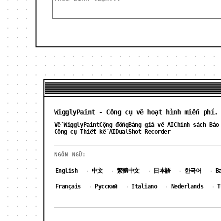
WigglyPaint - Công cụ vẽ hoạt hình miễn phí.
Về WigglyPaint
Cộng đồng
Bảng giá vẽ AI
Chính sách Bảo
Công cụ Thiết kế AI
DualShot Recorder
NGÔN NGỮ:
English
中文
繁體中文
日本語
한국어
B
·
·
·
·
·
Français
Русский
Italiano
Nederlands
T
·
·
·
·