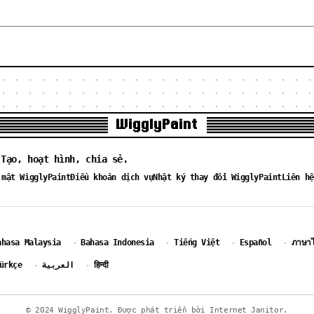
WigglyPaint
 Tạo, hoạt hình, chia sẻ.
 mật WigglyPaint
Điều khoản dịch vụ
Nhật ký thay đổi WigglyPaint
Liên hệ
ahasa Malaysia
Bahasa Indonesia
Tiếng Việt
Español
ภาษา
·
·
·
·
ürkçe
العربية
हिन्दी
·
·
© 2024 WigglyPaint. Được phát triển bởi Internet Janitor.