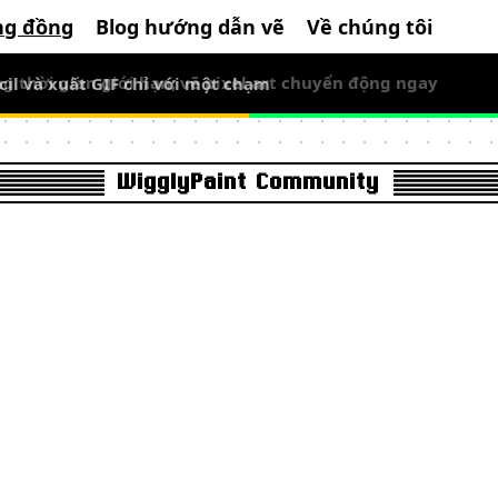
ng đồng
Blog hướng dẫn vẽ
Về chúng tôi
cil và xuất GIF chỉ với một chạm
g thời gian giới hạn, vẽ pixel art chuyển động ngay
WigglyPaint Community