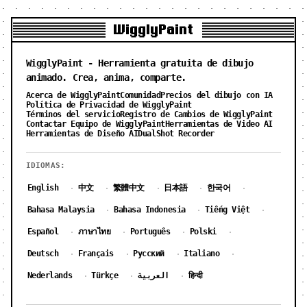
WigglyPaint
WigglyPaint - Herramienta gratuita de dibujo
animado. Crea, anima, comparte.
Acerca de WigglyPaint
Comunidad
Precios del dibujo con IA
Política de Privacidad de WigglyPaint
Términos del servicio
Registro de Cambios de WigglyPaint
Contactar Equipo de WigglyPaint
Herramientas de Video AI
Herramientas de Diseño AI
DualShot Recorder
IDIOMAS:
English
中文
繁體中文
日本語
한국어
·
·
·
·
·
Bahasa Malaysia
Bahasa Indonesia
Tiếng Việt
·
·
·
Español
ภาษาไทย
Português
Polski
·
·
·
·
Deutsch
Français
Русский
Italiano
·
·
·
·
Nederlands
Türkçe
العربية
हिन्दी
·
·
·