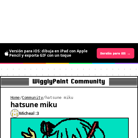
Versión para iOS: dibuja en iPad con Apple
Versión para Android →
Versión para iOS →
Pencil y exporta GIF con un toque
WigglyPaint Community
Home
/
Community
/
hatsune miku
hatsune miku
Micheal :3