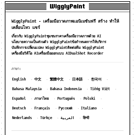
WigglyPaint
WigglyPaint - เครื่องมือวาดภาพแอนิเมชันฟรี สร้าง ทำให้
เคลื่อนไหว แชร์
เกี่ยวกับ WigglyPaint
ชุมชน
ราคาเครื่องมือวาดภาพด้วย AI
นโยบายความเป็นส่วนตัว WigglyPaint
ข้อกำหนดการให้บริการ
บันทึกการเปลี่ยนแปลง WigglyPaint
ติดต่อทีม WigglyPaint
DualShot Recorder
เครื่องมือวิดีโอ AI
เครื่องมือออกแบบ AI
ภาษา:
English
中文
繁體中文
日本語
한국어
·
·
·
·
·
Bahasa Malaysia
Bahasa Indonesia
Tiếng Việt
·
·
·
Español
ภาษาไทย
Português
Polski
·
·
·
·
Deutsch
Français
Русский
Italiano
·
·
·
·
Nederlands
Türkçe
العربية
हिन्दी
·
·
·