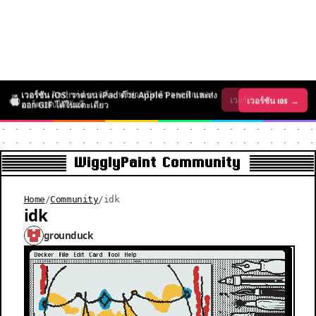
เวอร์ชัน iOS: วาดบน iPad ด้วย Apple Pencil และส่ง
เวอร์ชัน Android มาแล้ว: ฟรีช่วงเปิดตัว วาดพิกเซล
เวอร์ชัน iOS →
เวอร์ชัน Android →
ออก GIF ได้ในแตะเดียว
อาร์ตขยับได้ทันที
WigglyPaint Community
Home
/
Community
/
idk
idk
grounduck