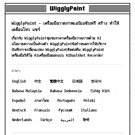
WigglyPaint
WigglyPaint - เครื่องมือวาดภาพแอนิเมชันฟรี สร้าง ทำให้
เคลื่อนไหว แชร์
เกี่ยวกับ WigglyPaint
ชุมชน
ราคาเครื่องมือวาดภาพด้วย AI
นโยบายความเป็นส่วนตัว WigglyPaint
ข้อกำหนดการให้บริการ
บันทึกการเปลี่ยนแปลง WigglyPaint
ติดต่อทีม WigglyPaint
DualShot Recorder
เครื่องมือวิดีโอ AI
เครื่องมือออกแบบ AI
ภาษา:
English
中文
繁體中文
日本語
한국어
·
·
·
·
·
Bahasa Malaysia
Bahasa Indonesia
Tiếng Việt
·
·
·
Español
ภาษาไทย
Português
Polski
·
·
·
·
Deutsch
Français
Русский
Italiano
·
·
·
·
Nederlands
Türkçe
العربية
हिन्दी
·
·
·