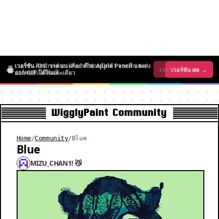
เวอร์ชัน iOS: วาดบน iPad ด้วย Apple Pencil และส่ง
เวอร์ชัน Android มาแล้ว: ฟรีช่วงเปิดตัว วาดพิกเซล
เวอร์ชัน iOS →
เวอร์ชัน Android →
ออก GIF ได้ในแตะเดียว
อาร์ตขยับได้ทันที
WigglyPaint Community
Home
/
Community
/
Blue
Blue
MIZU_CHAN1! 😼