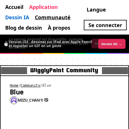
Accueil
Application
Langue
Dessin IA
Communauté
Se connecter
Blog de dessin
À propos
La version Android est disponible : gratuite
Version iOS : dessinez sur iPad avec Apple Pencil
pour une durée limitée pour dessiner du pixel
Version iOS →
Version Android →
et exportez un GIF en un geste
art animé
WigglyPaint Community
Home
/
Community
/
Blue
Blue
MIZU_CHAN1! 😼