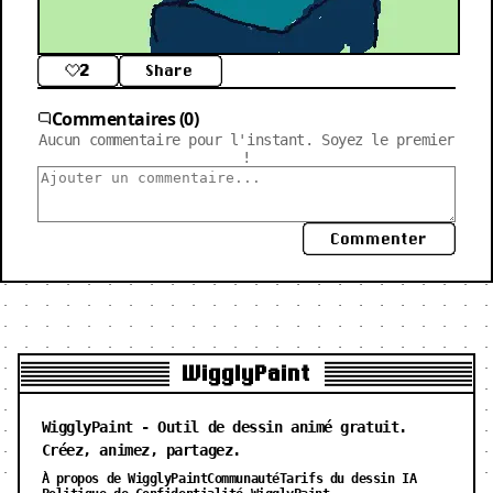
2
Share
Commentaires (0)
Aucun commentaire pour l'instant. Soyez le premier
!
Commenter
WigglyPaint
WigglyPaint - Outil de dessin animé gratuit.
Créez, animez, partagez.
À propos de WigglyPaint
Communauté
Tarifs du dessin IA