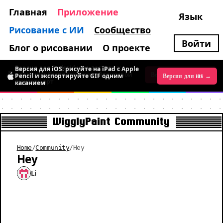
Главная
Приложение
Язык
Рисование с ИИ
Сообщество
Войти
Блог о рисовании
О проекте
Версия для iOS: рисуйте на iPad с Apple
Версия для Android уже доступна:
Pencil и экспортируйте GIF одним
временно бесплатно, рисуйте живой
Версия для iOS →
Версия для Android →
касанием
пиксель-арт
WigglyPaint Community
Home
/
Community
/
Hey
Hey
Li