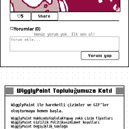
5
Share
Yorumlar (0)
Henüz yorum yok. İlk sen ol!
Yorum yap
WigglyPaint Topluluğumuza Katıl
WigglyPaint ile hareketli çizimler ve GIF’ler
oluşturmaya hemen başla.
WigglyPaint Hakkında
Topluluk
Yapay zekâ çizim fiyatları
WigglyPaint Gizlilik Politikası
Hizmet koşulları
WigglyPaint Değişiklik Günlüğü