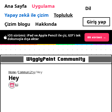
Ana Sayfa
Uygulama
Dil
Yapay zekâ ile çizim
Topluluk
Giriş yap
Çizim blogu
Hakkında
iOS sürümü: iPad ve Apple Pencil ile çiz, GIF’i tek
Android sürümü →
iOS sürümü →
dokunuşla dışa aktar
WigglyPaint Community
Home
/
Community
/
Hey
Hey
Li