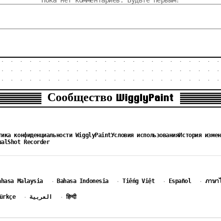
Пока нет комментариев. Будьте первым!
Сообщество WigglyPaint
тика конфиденциальности WigglyPaint
Условия использования
История измен
ualShot Recorder
ahasa Malaysia
Bahasa Indonesia
Tiếng Việt
Español
ภาษา
·
·
·
·
ürkçe
العربية
हिन्दी
·
·