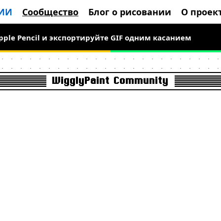
 ИИ
Сообщество
Блог о рисовании
О проек
 временно бесплатно, рисуйте живой пиксель-арт
Apple Pencil и экспортируйте GIF одним касанием
WigglyPaint Community