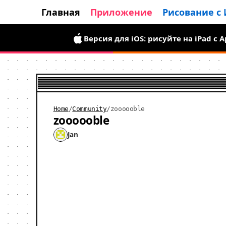
Главная
Приложение
Рисование с
Версия для Android уже доступна:
Версия для iOS: рисуйте на iPad с 
Home
/
Community
/
zoooooble
zoooooble
Jan