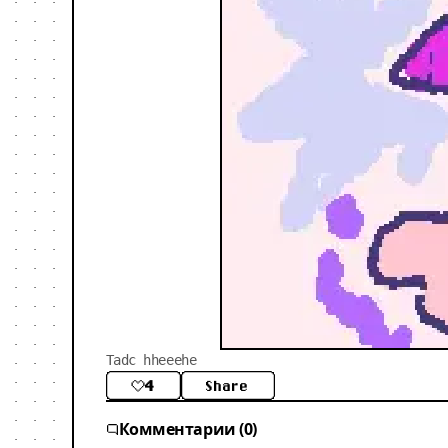
Tadc hheeehe
4
Share
Комментарии (0)