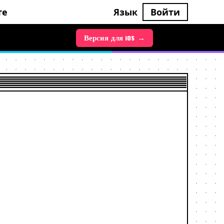
те
Язык
Войти
Версия для Android →
Версия для iOS →