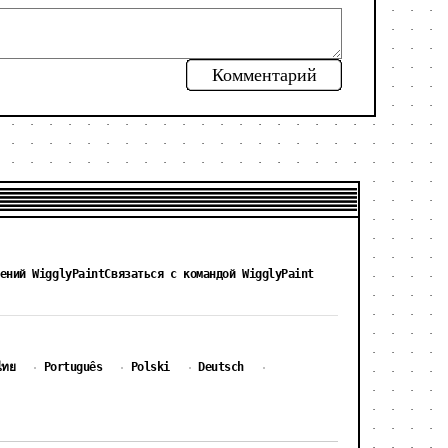
Комментарий
ений WigglyPaint
Связаться с командой WigglyPaint
ไทย
Português
Polski
Deutsch
·
·
·
·