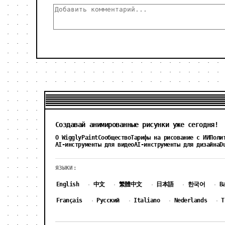
Создавай анимированные рисунки уже сегодня!
О WigglyPaint
Сообщество
Тарифы на рисование с ИИ
Поли
AI-инструменты для видео
AI-инструменты для дизайна
D
ЯЗЫКИ:
English
中文
繁體中文
日本語
한국어
B
·
·
·
·
·
Français
Русский
Italiano
Nederlands
T
·
·
·
·