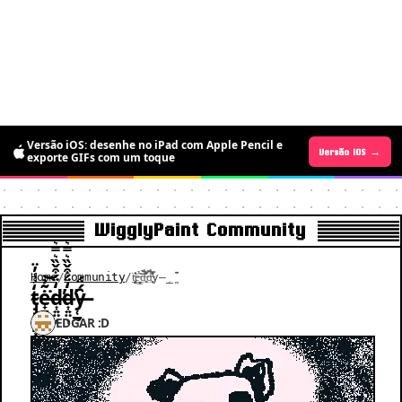
A versão Android chegou: grátis por tempo
Versão iOS: desenhe no iPad com Apple Pencil e
Versão Android →
Versão iOS →
limitado para desenhar pixel art animado
exporte GIFs com um toque
WigglyPaint Community
Home
/
Community
/
t̴̡̡̥̭͙̱͓̝̒͐̾̓̈ė̶̟̻̟̻̬̳͂̉͘͝d̶͎͍̤͎̒̈́͒̌̏͛̿͛̕d̶͎͍̤͎̒̈́͒̌̏͛̿͛̕y̶̜̲̰̑́̈́
t̴̡̡̥̭͙̱͓̝̒͐̾̓̈ė̶̟̻̟̻̬̳͂̉͘͝d̶͎͍̤͎̒̈́͒̌̏͛̿͛̕d̶͎͍̤͎̒̈́͒̌̏͛̿͛̕y̶̜̲̰̑́̈́
EDGAR :D