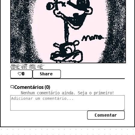
ç̴̺͔̇͑̊̋͆͒̆̎ờ̸̺͕̣͓̼͆̓̔̏͌͘͠m̶̤͍͚̀̒̑̆ͅė̶̟̻̟̻̬̳͂̉͘͝ ạ̶̢̢̨̰̗͒ň̵̨̙̱͙́̅͑̚̕d̶͎͍̤͎̒̈́͒̌̏͛̿͛̕ ḩ̵̛̦̼̩͎̖͌̋̈́̂͘u̵̟͍̱͈͆̆́̒̐̅̎͝͠͝ğ̶̢͍̹͔̲͋ m̶̤͍͚̀̒̑̆ͅė̶̟̻̟̻̬̳͂̉͘͝
0
Share
Comentários (0)
Nenhum comentário ainda. Seja o primeiro!
Comentar