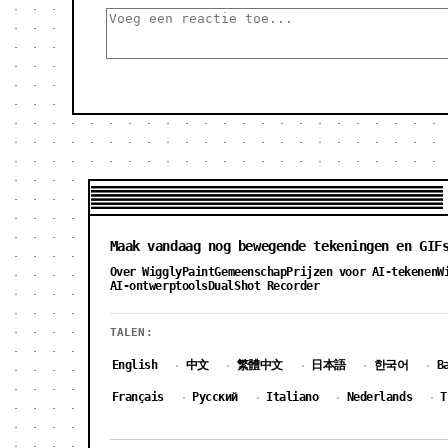
Maak vandaag nog bewegende tekeningen en GIF
Over WigglyPaint
Gemeenschap
Prijzen voor AI-tekenen
W
AI-ontwerptools
DualShot Recorder
TALEN:
English
中文
繁體中文
日本語
한국어
B
·
·
·
·
·
Français
Русский
Italiano
Nederlands
T
·
·
·
·