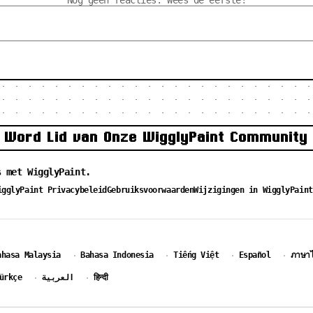
Nog geen reacties. Wees de eerste!
Word Lid van Onze WigglyPaint Community
s met WigglyPaint.
igglyPaint Privacybeleid
Gebruiksvoorwaarden
Wijzigingen in WigglyPaint
ahasa Malaysia
Bahasa Indonesia
Tiếng Việt
Español
ภาษา
·
·
·
·
ürkçe
العربية
हिन्दी
·
·