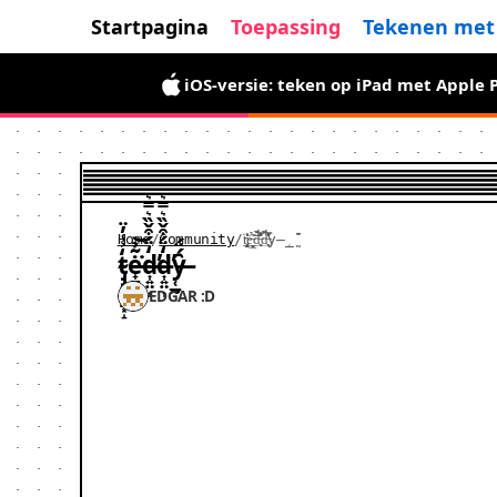
Startpagina
Toepassing
Tekenen met
De Android-versie is er: tijdelijk g
iOS-versie: teken op iPad met Apple 
Home
/
Community
/
t̴̡̡̥̭͙̱͓̝̒͐̾̓̈ė̶̟̻̟̻̬̳͂̉͘͝d̶͎͍̤͎̒̈́͒̌̏͛̿͛̕d̶͎͍̤͎̒̈́͒̌̏͛̿͛̕y̶̜̲̰̑́̈́
t̴̡̡̥̭͙̱͓̝̒͐̾̓̈ė̶̟̻̟̻̬̳͂̉͘͝d̶͎͍̤͎̒̈́͒̌̏͛̿͛̕d̶͎͍̤͎̒̈́͒̌̏͛̿͛̕y̶̜̲̰̑́̈́
EDGAR :D