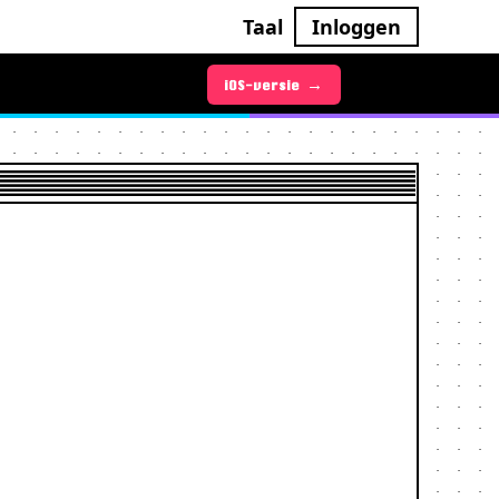
Taal
Inloggen
Android-versie →
iOS-versie →