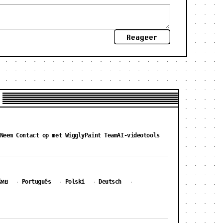
Reageer
Neem Contact op met WigglyPaint Team
AI-videotools
ไทย
Português
Polski
Deutsch
·
·
·
·