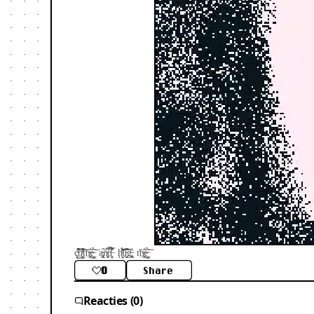
ç̴̺͔̇͑̊̋͆͒̆̎ờ̸̺͕̣͓̼͆̓̔̏͌͘͠m̶̤͍͚̀̒̑̆ͅė̶̟̻̟̻̬̳͂̉͘͝ ạ̶̢̢̨̰̗͒ň̵̨̙̱͙́̅͑̚̕d̶͎͍̤͎̒̈́͒̌̏͛̿͛̕ ḩ̵̛̦̼̩͎̖͌̋̈́̂͘u̵̟͍̱͈͆̆́̒̐̅̎͝͠͝ğ̶̢͍̹͔̲͋ m̶̤͍͚̀̒̑̆ͅė̶̟̻̟̻̬̳͂̉͘͝
0
Share
Reacties (0)