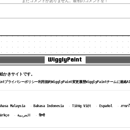
まだコメントがありません。最初のコメントを！
WigglyPaint
のお絵かきサイトです。
Paintプライバシーポリシー
利用規約
WigglyPaint変更履歴
WigglyPaintチームに連絡
A
ahasa Malaysia
Bahasa Indonesia
Tiếng Việt
Español
ภาษา
·
·
·
·
ürkçe
العربية
हिन्दी
·
·