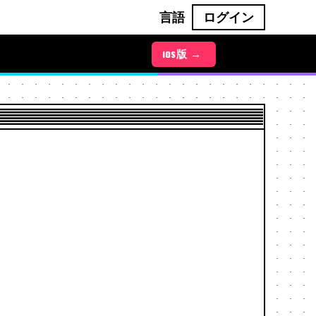
言語
ログイン
iOS版 →
Android版 →