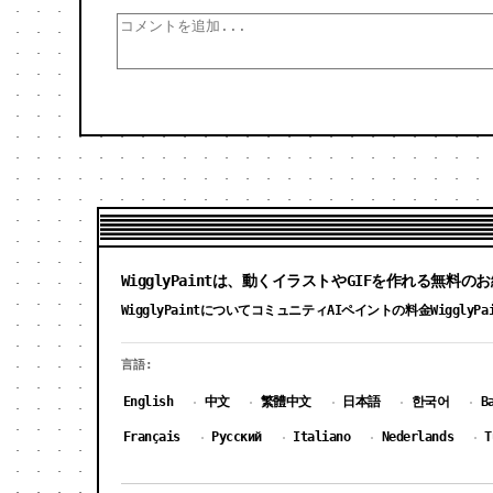
WigglyPaintは、動くイラストやGIFを作れる無料
WigglyPaintについて
コミュニティ
AIペイントの料金
Wiggly
言語:
English
中文
繁體中文
日本語
한국어
B
·
·
·
·
·
Français
Русский
Italiano
Nederlands
T
·
·
·
·