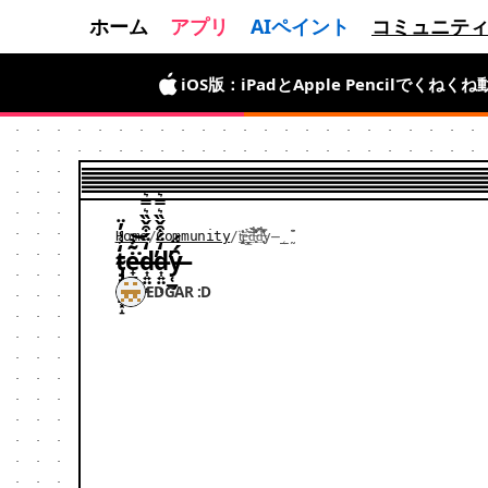
ホーム
アプリ
AIペイント
コミュニテ
iOS版：iPadとApple Pencilでく
Android版が登場。期間限定無料で、
Home
/
Community
/
t̴̡̡̥̭͙̱͓̝̒͐̾̓̈ė̶̟̻̟̻̬̳͂̉͘͝d̶͎͍̤͎̒̈́͒̌̏͛̿͛̕d̶͎͍̤͎̒̈́͒̌̏͛̿͛̕y̶̜̲̰̑́̈́
t̴̡̡̥̭͙̱͓̝̒͐̾̓̈ė̶̟̻̟̻̬̳͂̉͘͝d̶͎͍̤͎̒̈́͒̌̏͛̿͛̕d̶͎͍̤͎̒̈́͒̌̏͛̿͛̕y̶̜̲̰̑́̈́
EDGAR :D