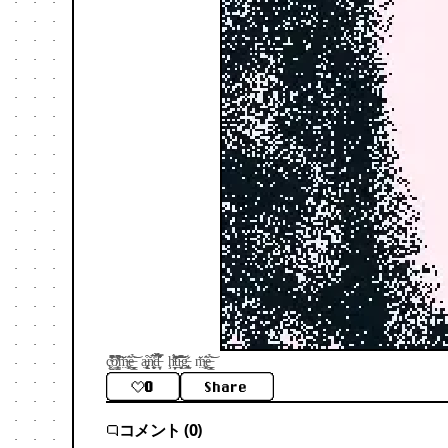
ç̴̺͔̇͑̊̋͆͒̆̎ờ̸̺͕̣͓̼͆̓̔̏͌͘͠m̶̤͍͚̀̒̑̆ͅė̶̟̻̟̻̬̳͂̉͘͝ ạ̶̢̢̨̰̗͒ň̵̨̙̱͙́̅͑̚̕d̶͎͍̤͎̒̈́͒̌̏͛̿͛̕ ḩ̵̛̦̼̩͎̖͌̋̈́̂͘u̵̟͍̱͈͆̆́̒̐̅̎͝͠͝ğ̶̢͍̹͔̲͋ m̶̤͍͚̀̒̑̆ͅė̶̟̻̟̻̬̳͂̉͘͝
0
Share
コメント (0)