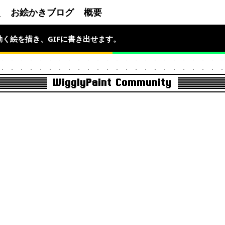
ィ
お絵かきブログ
概要
ねくね動く絵を描き、GIFに書き出せます。
動くピクセルアートを。
WigglyPaint Community