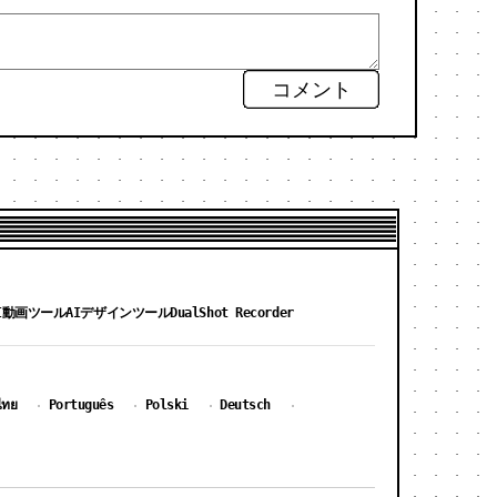
コメント
I動画ツール
AIデザインツール
DualShot Recorder
ไทย
Português
Polski
Deutsch
·
·
·
·