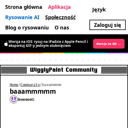
Strona główna
Aplikacja
Język
Rysowanie AI
Społeczność
Zaloguj się
Blog o rysowaniu
O nas
Wersja na iOS: rysuj na iPadzie z Apple Pencil i
Wersja na Androida →
Wersja na iOS →
eksportuj GIF-y jednym stuknięciem
WigglyPaint Community
Home
/
Community
/
baaammmmm
baaammmmm
leeeeeeti