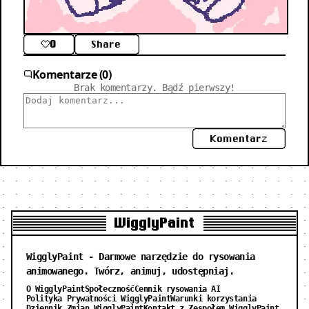
0
Share
Komentarze (0)
Brak komentarzy. Bądź pierwszy!
Komentarz
WigglyPaint
WigglyPaint - Darmowe narzędzie do rysowania
animowanego. Twórz, animuj, udostępniaj.
O WigglyPaint
Społeczność
Cennik rysowania AI
Polityka Prywatności WigglyPaint
Warunki korzystania
Dziennik Zmian WigglyPaint
Kontakt z Zespołem WigglyPaint