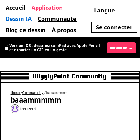
Accueil
Application
Langue
Dessin IA
Communauté
Se connecter
Blog de dessin
À propos
Version iOS : dessinez sur iPad avec Apple Pencil
Version Android →
Version iOS →
et exportez un GIF en un geste
WigglyPaint Community
Home
/
Community
/
baaammmmm
baaammmmm
leeeeeeti