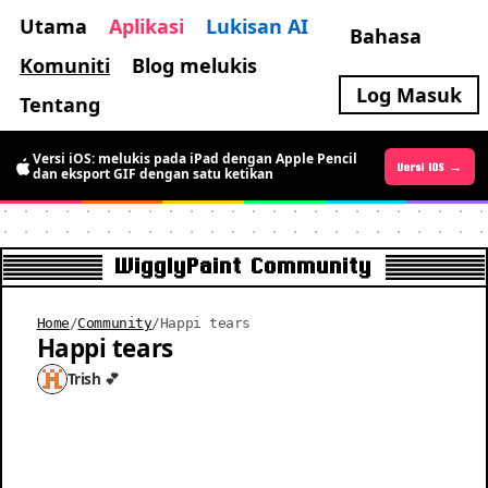
Utama
Aplikasi
Lukisan AI
Bahasa
Komuniti
Blog melukis
Log Masuk
Tentang
Versi iOS: melukis pada iPad dengan Apple Pencil
Versi Android →
Versi iOS →
dan eksport GIF dengan satu ketikan
WigglyPaint Community
Home
/
Community
/
Happi tears
Happi tears
Trish 💕