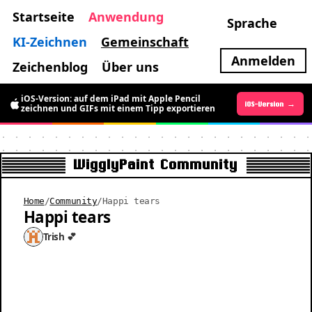
Startseite
Anwendung
Sprache
KI-Zeichnen
Gemeinschaft
Anmelden
Zeichenblog
Über uns
Die Android-Version ist da: für kurze Zeit
iOS-Version: auf dem iPad mit Apple Pencil
Android-Version →
iOS-Version →
kostenlos bewegte Pixel-Art zeichnen
zeichnen und GIFs mit einem Tipp exportieren
WigglyPaint Community
Home
/
Community
/
Happi tears
Happi tears
Trish 💕