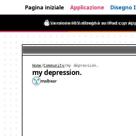
Pagina iniziale
Applicazione
Disegno 
Versione iOS: disegna su iPad con App
La versione Android è arrivata: grati
Home
/
Community
/
my depression.
my depression.
malbear