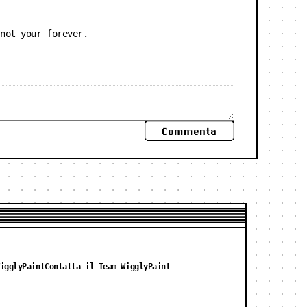
 not your forever.
Commenta
igglyPaint
Contatta il Team WigglyPaint