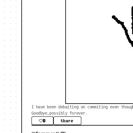
I have been debaiting on commiting even thoug
Goodbye,possibly forever.
0
Share