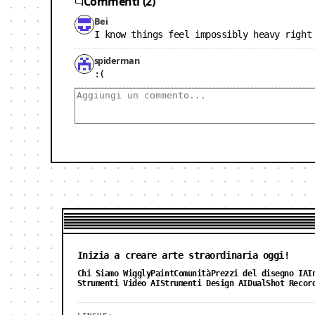
Commenti (2)
Bei
I know things feel impossibly heavy right
spiderman
:(
Inizia a creare arte straordinaria oggi!
Chi Siamo WigglyPaint
Comunità
Prezzi del disegno IA
I
Strumenti Video AI
Strumenti Design AI
DualShot Recor