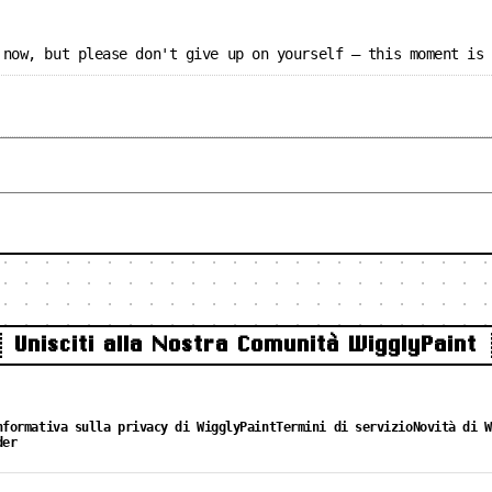
 now, but please don't give up on yourself — this moment is
Unisciti alla Nostra Comunità WigglyPaint
nformativa sulla privacy di WigglyPaint
Termini di servizio
Novità di W
der