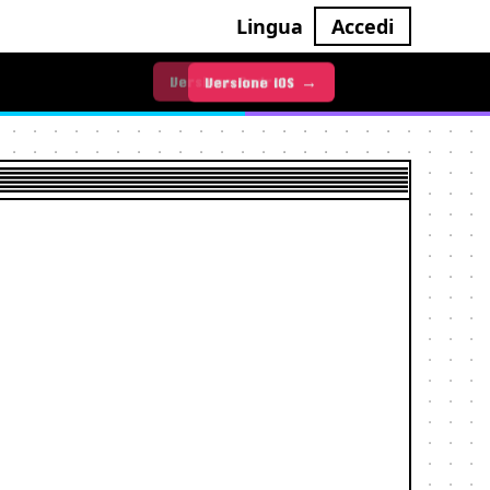
Lingua
Accedi
Versione iOS →
Versione Android →