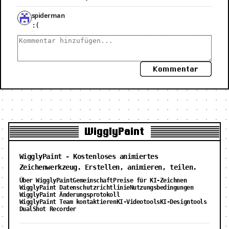
spiderman
:(
Kommentar
WigglyPaint
WigglyPaint - Kostenloses animiertes
Zeichenwerkzeug. Erstellen, animieren, teilen.
Über WigglyPaint
Gemeinschaft
Preise für KI-Zeichnen
WigglyPaint Datenschutzrichtlinie
Nutzungsbedingungen
WigglyPaint Änderungsprotokoll
WigglyPaint Team kontaktieren
KI-Videotools
KI-Designtools
DualShot Recorder