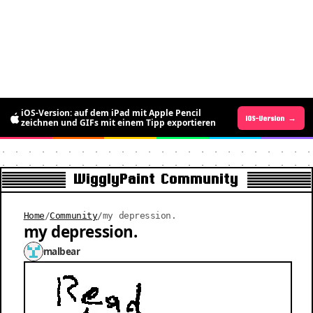
iOS-Version: auf dem iPad mit Apple Pencil
Android-Version →
iOS-Version →
zeichnen und GIFs mit einem Tipp exportieren
WigglyPaint Community
Home
/
Community
/
my depression.
my depression.
malbear