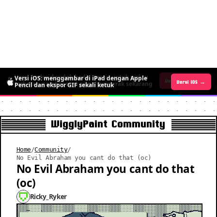
Versi iOS: menggambar di iPad dengan Apple
Versi Android sudah hadir: gratis untuk waktu
Versi iOS →
Versi Android →
Pencil dan ekspor GIF sekali ketuk
terbatas, gambar seni piksel bergerak sekarang
WigglyPaint Community
Home
/
Community
/
No Evil Abraham you cant do that (oc)
No Evil Abraham you cant do that
(oc)
Ricky_Ryker