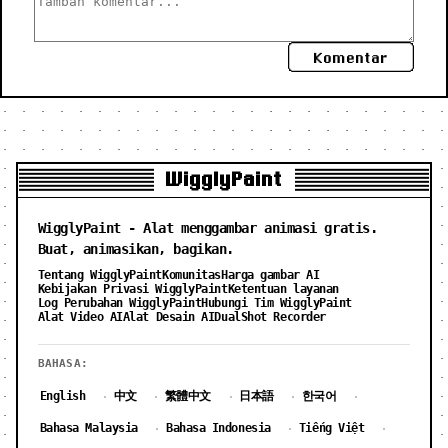
Komentar
WigglyPaint
WigglyPaint - Alat menggambar animasi gratis.
Buat, animasikan, bagikan.
Tentang WigglyPaint
Komunitas
Harga gambar AI
Kebijakan Privasi WigglyPaint
Ketentuan layanan
Log Perubahan WigglyPaint
Hubungi Tim WigglyPaint
Alat Video AI
Alat Desain AI
DualShot Recorder
BAHASA:
English
中文
繁體中文
日本語
한국어
·
·
·
·
·
Bahasa Malaysia
Bahasa Indonesia
Tiếng Việt
·
·
·