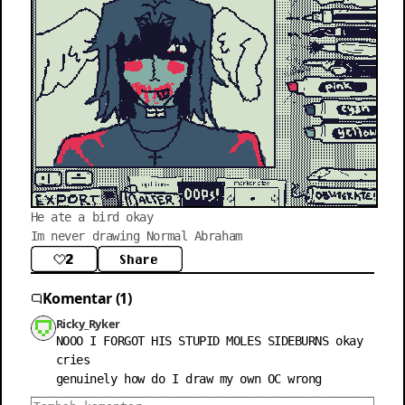
He ate a bird okay

Im never drawing Normal Abraham
2
Share
Komentar (1)
Ricky_Ryker
NOOO I FORGOT HIS STUPID MOLES SIDEBURNS okay 
cries

genuinely how do I draw my own OC wrong