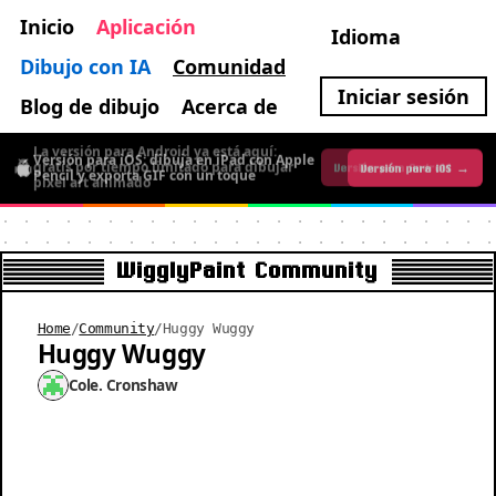
Inicio
Aplicación
Idioma
Dibujo con IA
Comunidad
Iniciar sesión
Blog de dibujo
Acerca de
La versión para Android ya está aquí:
Versión para iOS: dibuja en iPad con Apple
gratis por tiempo limitado para dibujar
Versión para iOS →
Versión para Android →
Pencil y exporta GIF con un toque
pixel art animado
WigglyPaint Community
Home
/
Community
/
Huggy Wuggy
Huggy Wuggy
Cole. Cronshaw