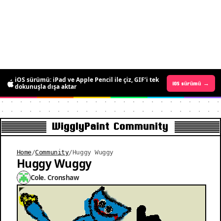
Android sürümü yayında: kısa süreliğine
iOS sürümü: iPad ve Apple Pencil ile çiz, GIF’i tek
Android sürümü →
iOS sürümü →
ücretsiz, hareketli piksel sanatı çiz
dokunuşla dışa aktar
WigglyPaint Community
Home
/
Community
/
Huggy Wuggy
Huggy Wuggy
Cole. Cronshaw