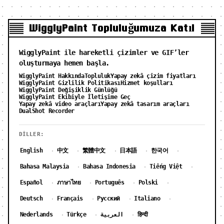
WigglyPaint Topluluğumuza Katıl
WigglyPaint ile hareketli çizimler ve GIF’ler
oluşturmaya hemen başla.
WigglyPaint Hakkında
Topluluk
Yapay zekâ çizim fiyatları
WigglyPaint Gizlilik Politikası
Hizmet koşulları
WigglyPaint Değişiklik Günlüğü
WigglyPaint Ekibiyle İletişime Geç
Yapay zekâ video araçları
Yapay zekâ tasarım araçları
DualShot Recorder
DILLER:
English
中文
繁體中文
日本語
한국어
·
·
·
·
·
Bahasa Malaysia
Bahasa Indonesia
Tiếng Việt
·
·
·
Español
ภาษาไทย
Português
Polski
·
·
·
·
Deutsch
Français
Русский
Italiano
·
·
·
·
Nederlands
Türkçe
العربية
हिन्दी
·
·
·