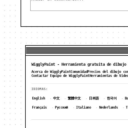
WigglyPaint - Herramienta gratuita de dibujo
Acerca de WigglyPaint
Comunidad
Precios del dibujo co
Contactar Equipo de WigglyPaint
Herramientas de Vide
IDIOMAS:
English
中文
繁體中文
日本語
한국어
B
·
·
·
·
·
Français
Русский
Italiano
Nederlands
T
·
·
·
·