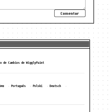
Comentar
o de Cambios de WigglyPaint
ไทย
Português
Polski
Deutsch
·
·
·
·