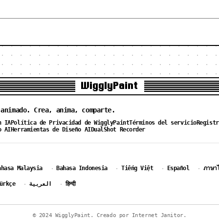
WigglyPaint
 animado. Crea, anima, comparte.
n IA
Política de Privacidad de WigglyPaint
Términos del servicio
Registr
o AI
Herramientas de Diseño AI
DualShot Recorder
ahasa Malaysia
Bahasa Indonesia
Tiếng Việt
Español
ภาษา
·
·
·
·
ürkçe
العربية
हिन्दी
·
·
© 2024 WigglyPaint. Creado por Internet Janitor.