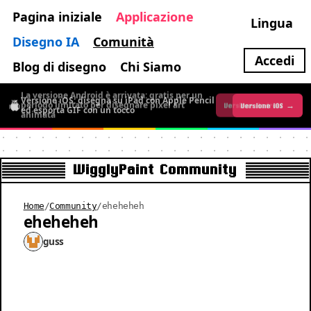
Pagina iniziale
Applicazione
Lingua
Disegno IA
Comunità
Accedi
Blog di disegno
Chi Siamo
La versione Android è arrivata: gratis per un
Versione iOS: disegna su iPad con Apple Pencil
periodo limitato per disegnare pixel art
Versione iOS →
Versione Android →
ed esporta GIF con un tocco
animata
WigglyPaint Community
Home
/
Community
/
eheheheh
eheheheh
guss