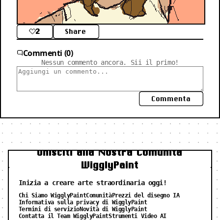
2
Share
Commenti (0)
Nessun commento ancora. Sii il primo!
Commenta
Unisciti alla Nostra Comunità
WigglyPaint
Inizia a creare arte straordinaria oggi!
Chi Siamo WigglyPaint
Comunità
Prezzi del disegno IA
Informativa sulla privacy di WigglyPaint
Termini di servizio
Novità di WigglyPaint
Contatta il Team WigglyPaint
Strumenti Video AI