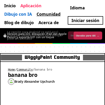
Inicio
Aplicación
Idioma
Dibujo con IA
Comunidad
Iniciar sesión
Blog de dibujo
Acerca de
La versión para Android ya está aquí:
Versión para iOS: dibuja en iPad con Apple
gratis por tiempo limitado para dibujar
Versión para iOS →
Versión para Android →
Pencil y exporta GIF con un toque
pixel art animado
WigglyPaint Community
Home
/
Community
/
banana bro
banana bro
Brady Alexander Upchurch