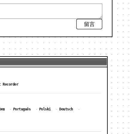
留言
t Recorder
ไทย
Português
Polski
Deutsch
·
·
·
·