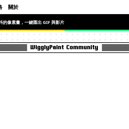
格
關於
l 畫會抖的像素畫，一鍵匯出 GIF 與影片
會動的像素畫
WigglyPaint Community