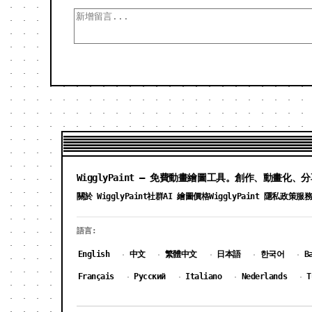
WigglyPaint — 免費動畫繪圖工具。創作、動畫化、
關於 WigglyPaint
社群
AI 繪圖價格
WigglyPaint 隱私政策
服
語言:
English
中文
繁體中文
日本語
한국어
B
·
·
·
·
·
Français
Русский
Italiano
Nederlands
T
·
·
·
·