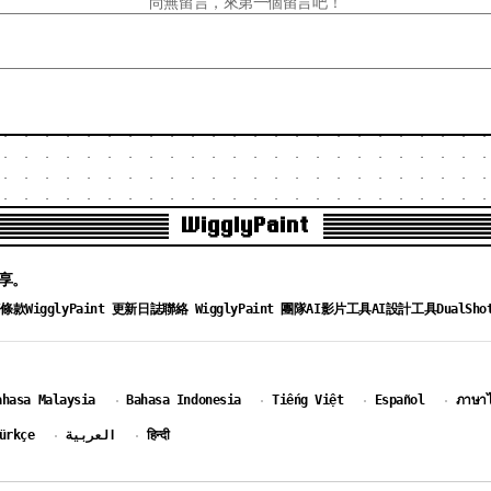
尚無留言，來第一個留言吧！
WigglyPaint
分享。
務條款
WigglyPaint 更新日誌
聯絡 WigglyPaint 團隊
AI影片工具
AI設計工具
DualSho
ahasa Malaysia
Bahasa Indonesia
Tiếng Việt
Español
ภาษา
·
·
·
·
ürkçe
العربية
हिन्दी
·
·