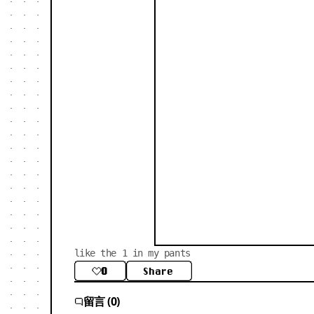
like the 1 in my pants
0
Share
留言 (0)