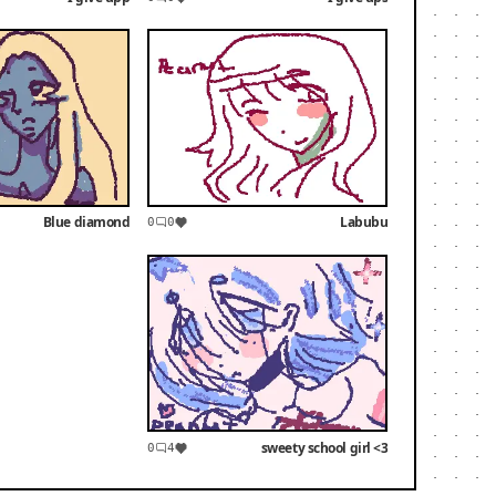
Blue diamond
Labubu
0
0
sweety school girl <3
0
4