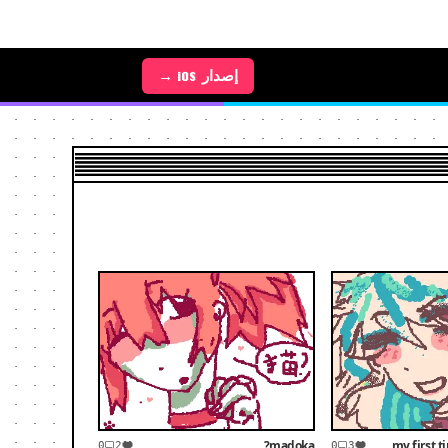
إصدار Android →
إصدار iOS →
madoka?
my first 
0
2
0
3