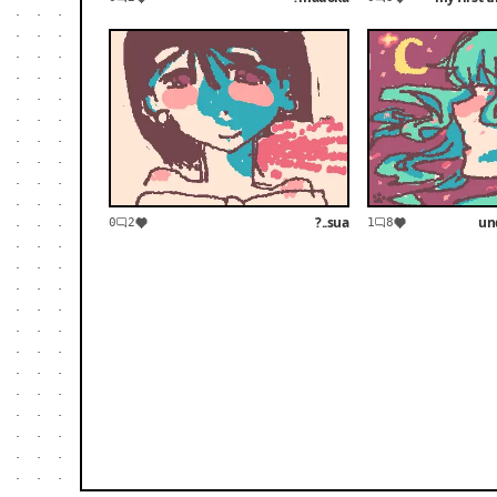
sua..?
un
0
2
1
8