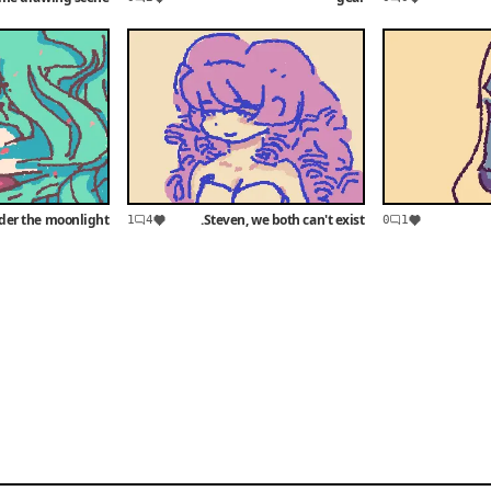
der the moonlight
Steven, we both can't exist.
1
4
0
1