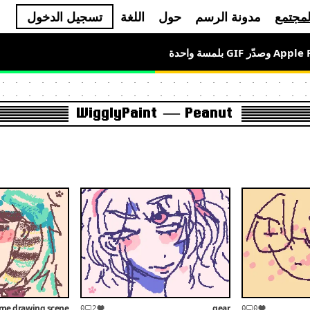
لمجتمع
مدونة الرسم
حول
اللغة
تسجيل الدخول
WigglyPaint — Peanut
time drawing scene
gear
0
2
0
0