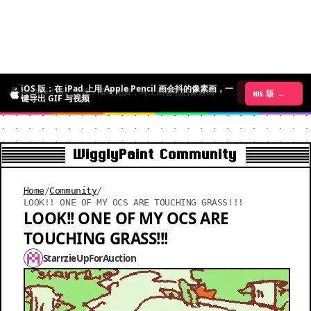
iOS 版：在 iPad 上用 Apple Pencil 画会抖的像素画，一
Android 版已上线：限时免费，马上画会动的像素画
iOS 版 →
Android 版 →
键导出 GIF 与视频
WigglyPaint Community
Home
/
Community
/
LOOK!! ONE OF MY OCS ARE TOUCHING GRASS!!!
LOOK!! ONE OF MY OCS ARE
TOUCHING GRASS!!!
StarrzieUpForAuction