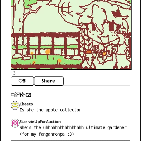
:3
5
Share
评论 (2)
Cheeto
Is she the apple collector
StarrzieUpForAuction
She's the uhhhhhhhhhhhhhhhh ultimate gardener 
(for my fanganronpa :3)