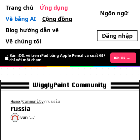
Trang chủ
Ứng dụng
Ngôn ngữ
Vẽ bằng AI
Cộng đồng
Blog hướng dẫn vẽ
Đăng nhập
Về chúng tôi
Bản iOS: vẽ trên iPad bằng Apple Pencil và xuất GIF
Bản Android →
Bản iOS →
chỉ với một chạm
WigglyPaint Community
Home
/
Community
/
russia
russia
ivan ˑ︿ˑ