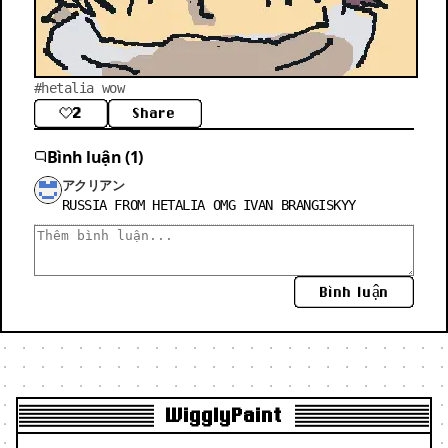
#hetalia wow
2
Share
Bình luận (1)
アクリアン
RUSSIA FROM HETALIA OMG IVAN BRANGISKYY
Bình luận
WigglyPaint