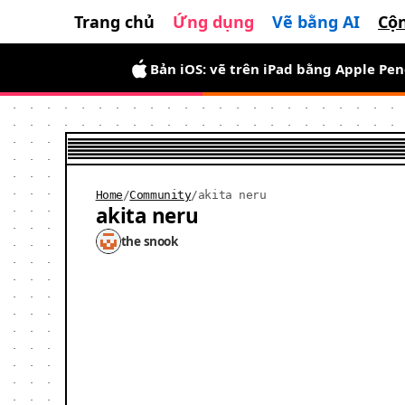
Trang chủ
Ứng dụng
Vẽ bằng AI
Cộ
Bản iOS: vẽ trên iPad bằng Apple Pen
Home
/
Community
/
akita neru
akita neru
the snook