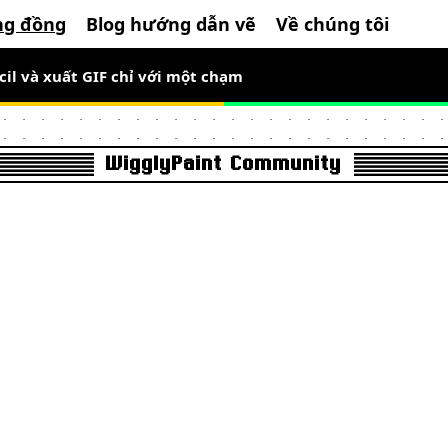
ng đồng
Blog hướng dẫn vẽ
Về chúng tôi
cil và xuất GIF chỉ với một chạm
WigglyPaint Community