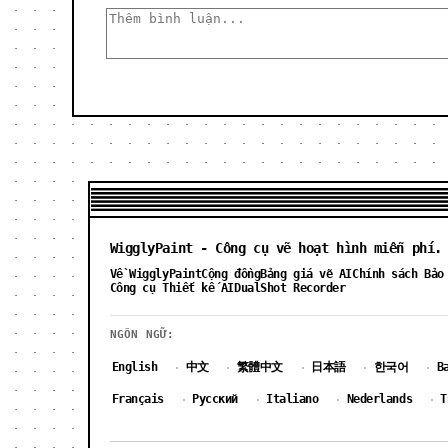
WigglyPaint - Công cụ vẽ hoạt hình miễn phí.
Về WigglyPaint
Cộng đồng
Bảng giá vẽ AI
Chính sách Bảo
Công cụ Thiết kế AI
DualShot Recorder
NGÔN NGỮ:
English
中文
繁體中文
日本語
한국어
B
·
·
·
·
·
Français
Русский
Italiano
Nederlands
T
·
·
·
·