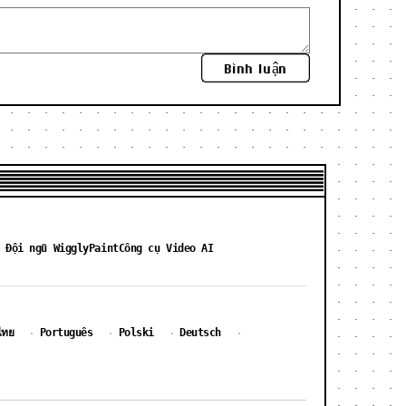
Bình luận
 Đội ngũ WigglyPaint
Công cụ Video AI
ไทย
Português
Polski
Deutsch
·
·
·
·