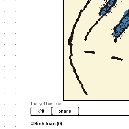
the yellow one
0
Share
Bình luận (0)