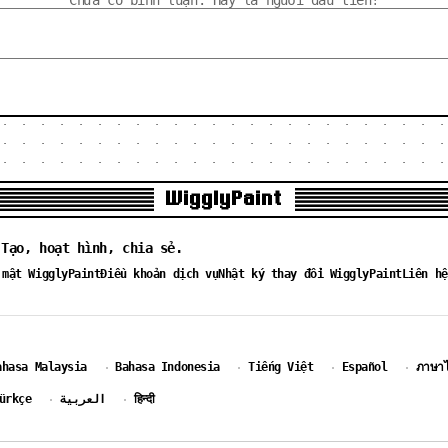
Chưa có bình luận. Hãy là người đầu tiên!
WigglyPaint
 Tạo, hoạt hình, chia sẻ.
 mật WigglyPaint
Điều khoản dịch vụ
Nhật ký thay đổi WigglyPaint
Liên hệ
ahasa Malaysia
Bahasa Indonesia
Tiếng Việt
Español
ภาษา
·
·
·
·
ürkçe
العربية
हिन्दी
·
·