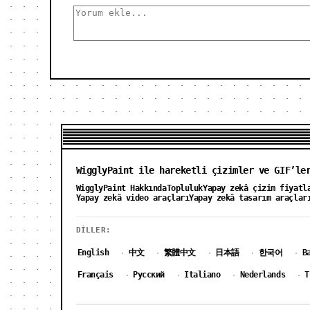
WigglyPaint ile hareketli çizimler ve GIF’le
WigglyPaint Hakkında
Topluluk
Yapay zekâ çizim fiyatl
Yapay zekâ video araçları
Yapay zekâ tasarım araçlar
DILLER:
English
中文
繁體中文
日本語
한국어
B
·
·
·
·
·
Français
Русский
Italiano
Nederlands
T
·
·
·
·