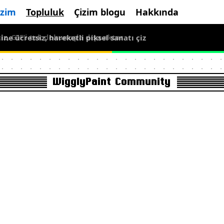
izim
Topluluk
Çizim blogu
Hakkında
ne ücretsiz, hareketli piksel sanatı çiz
WigglyPaint Community