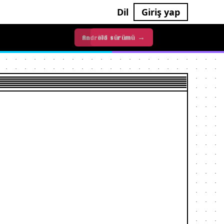
Dil
Giriş yap
iOS sürümü →
Android sürümü →