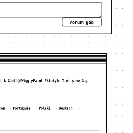
Yorum yap
lik Günlüğü
WigglyPaint Ekibiyle İletişime Geç
ไทย
Português
Polski
Deutsch
·
·
·
·