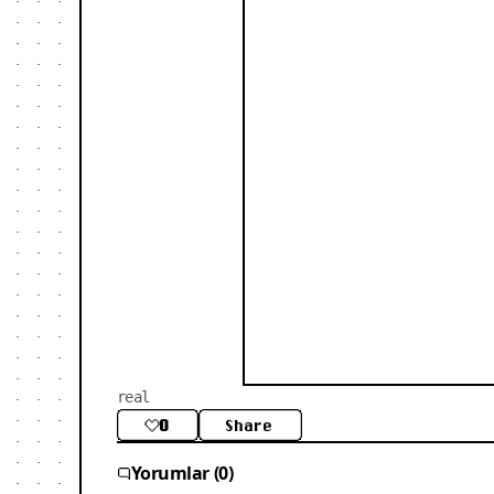
real
0
Share
Yorumlar (0)