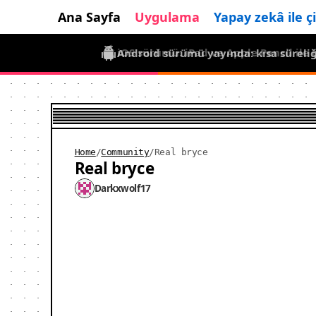
Ana Sayfa
Uygulama
Yapay zekâ ile ç
Android sürümü yayında: kısa süreliği
Home
/
Community
/
Real bryce
Real bryce
Darkxwolf17