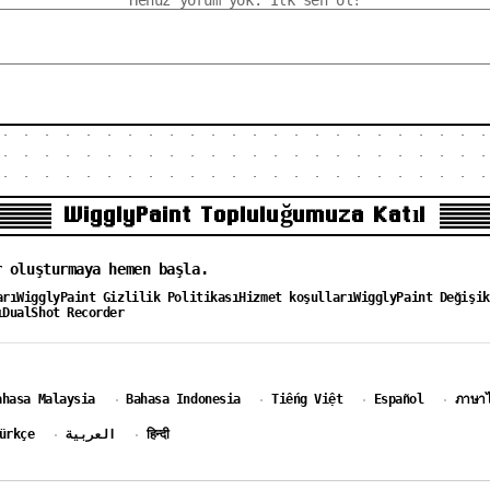
Henüz yorum yok. İlk sen ol!
WigglyPaint Topluluğumuza Katıl
r oluşturmaya hemen başla.
arı
WigglyPaint Gizlilik Politikası
Hizmet koşulları
WigglyPaint Değişik
ı
DualShot Recorder
ahasa Malaysia
Bahasa Indonesia
Tiếng Việt
Español
ภาษา
·
·
·
·
ürkçe
العربية
हिन्दी
·
·