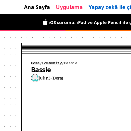
Ana Sayfa
Uygulama
Yapay zekâ ile ç
Android sürümü yayında: kısa süreliği
iOS sürümü: iPad ve Apple Pencil ile ç
Home
/
Community
/
Bassie
Bassie
jul1n3 (Dora)