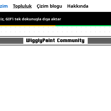
izim
Topluluk
Çizim blogu
Hakkında
ne ücretsiz, hareketli piksel sanatı çiz
iz, GIF’i tek dokunuşla dışa aktar
WigglyPaint Community