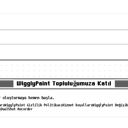
WigglyPaint Topluluğumuza Katıl
r oluşturmaya hemen başla.
arı
WigglyPaint Gizlilik Politikası
Hizmet koşulları
WigglyPaint Değişik
ı
DualShot Recorder