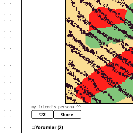
my friend's persona ^^
2
Share
Yorumlar (2)