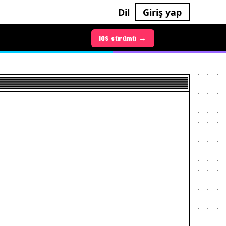
Dil
Giriş yap
Android sürümü →
iOS sürümü →