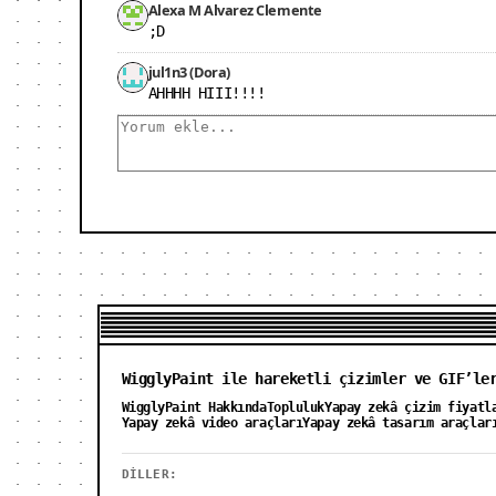
Alexa M Alvarez Clemente
;D
jul1n3 (Dora)
AHHHH HIII!!!!
WigglyPaint ile hareketli çizimler ve GIF’le
WigglyPaint Hakkında
Topluluk
Yapay zekâ çizim fiyatl
Yapay zekâ video araçları
Yapay zekâ tasarım araçlar
DILLER: