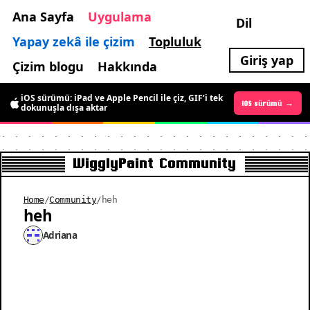
Ana Sayfa
Uygulama
Dil
Yapay zekâ ile çizim
Topluluk
Giriş yap
Çizim blogu
Hakkında
iOS sürümü: iPad ve Apple Pencil ile çiz, GIF’i tek
Android sürümü →
iOS sürümü →
dokunuşla dışa aktar
WigglyPaint Community
Home
/
Community
/
heh
heh
Adriana