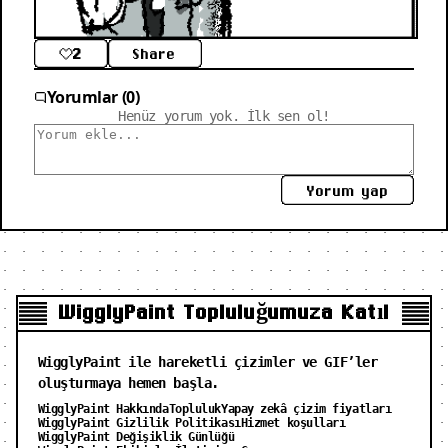
2
Share
Yorumlar (0)
Henüz yorum yok. İlk sen ol!
Yorum yap
WigglyPaint Topluluğumuza Katıl
WigglyPaint ile hareketli çizimler ve GIF’ler
oluşturmaya hemen başla.
WigglyPaint Hakkında
Topluluk
Yapay zekâ çizim fiyatları
WigglyPaint Gizlilik Politikası
Hizmet koşulları
WigglyPaint Değişiklik Günlüğü