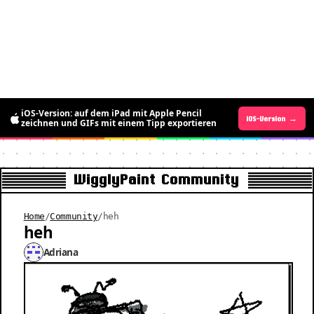
iOS-Version: auf dem iPad mit Apple Pencil
Android-Version →
iOS-Version →
zeichnen und GIFs mit einem Tipp exportieren
WigglyPaint Community
Home
/
Community
/
heh
heh
Adriana