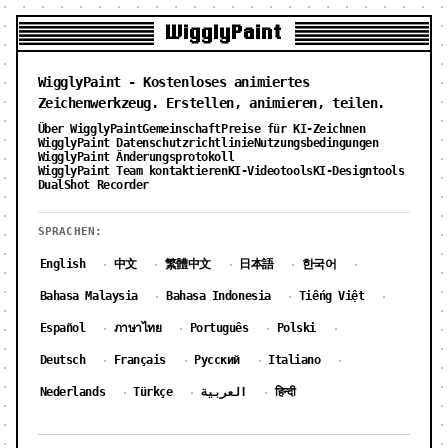
WigglyPaint
WigglyPaint - Kostenloses animiertes
Zeichenwerkzeug. Erstellen, animieren, teilen.
Über WigglyPaint
Gemeinschaft
Preise für KI-Zeichnen
WigglyPaint Datenschutzrichtlinie
Nutzungsbedingungen
WigglyPaint Änderungsprotokoll
WigglyPaint Team kontaktieren
KI-Videotools
KI-Designtools
DualShot Recorder
SPRACHEN:
English
中文
繁體中文
日本語
한국어
·
·
·
·
·
Bahasa Malaysia
Bahasa Indonesia
Tiếng Việt
·
·
·
Español
ภาษาไทย
Português
Polski
·
·
·
·
Deutsch
Français
Русский
Italiano
·
·
·
·
Nederlands
Türkçe
العربية
हिन्दी
·
·
·