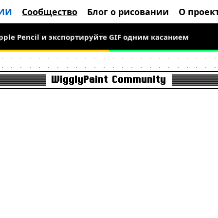
 ИИ
Сообщество
Блог о рисовании
О проек
Apple Pencil и экспортируйте GIF одним касанием
 временно бесплатно, рисуйте живой пиксель-арт
WigglyPaint Community