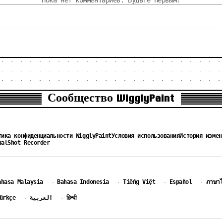
Пока нет комментариев. Будьте первым!
Сообщество WigglyPaint
тика конфиденциальности WigglyPaint
Условия использования
История измен
ualShot Recorder
ahasa Malaysia
Bahasa Indonesia
Tiếng Việt
Español
ภาษา
·
·
·
·
ürkçe
العربية
हिन्दी
·
·