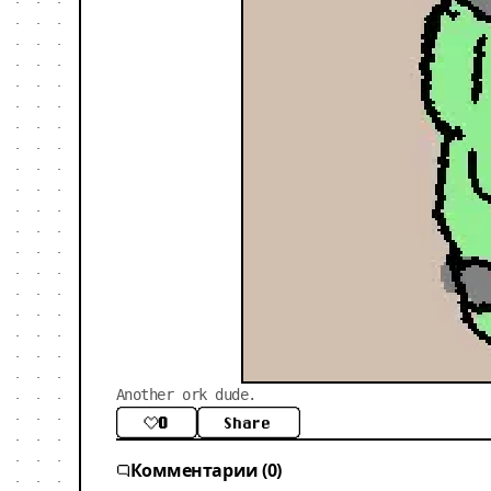
Another ork dude.
0
Share
Комментарии (0)