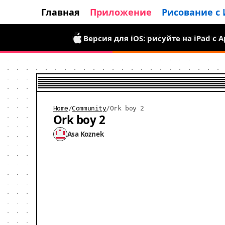
Главная
Приложение
Рисование с
Версия для iOS: рисуйте на iPad с 
Версия для Android уже доступна:
Home
/
Community
/
Ork boy 2
Ork boy 2
Asa Koznek