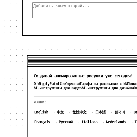
Создавай анимированные рисунки уже сегодня!
О WigglyPaint
Сообщество
Тарифы на рисование с ИИ
Поли
AI-инструменты для видео
AI-инструменты для дизайна
D
ЯЗЫКИ:
English
中文
繁體中文
日本語
한국어
B
·
·
·
·
·
Français
Русский
Italiano
Nederlands
T
·
·
·
·