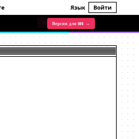
те
Язык
Войти
Версия для iOS →
Версия для Android →