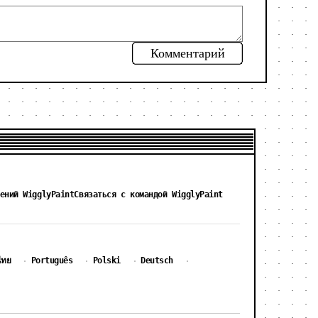
Комментарий
ений WigglyPaint
Связаться с командой WigglyPaint
ไทย
Português
Polski
Deutsch
·
·
·
·