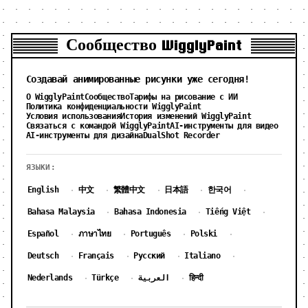
Сообщество WigglyPaint
Создавай анимированные рисунки уже сегодня!
О WigglyPaint
Сообщество
Тарифы на рисование с ИИ
Политика конфиденциальности WigglyPaint
Условия использования
История изменений WigglyPaint
Связаться с командой WigglyPaint
AI-инструменты для видео
AI-инструменты для дизайна
DualShot Recorder
ЯЗЫКИ:
English
中文
繁體中文
日本語
한국어
·
·
·
·
·
Bahasa Malaysia
Bahasa Indonesia
Tiếng Việt
·
·
·
Español
ภาษาไทย
Português
Polski
·
·
·
·
Deutsch
Français
Русский
Italiano
·
·
·
·
Nederlands
Türkçe
العربية
हिन्दी
·
·
·