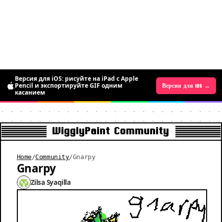
Версия для iOS: рисуйте на iPad с Apple
Pencil и экспортируйте GIF одним
Версия для Android →
Версия для iOS →
касанием
WigglyPaint Community
Home
/
Community
/
Gnarpy
Gnarpy
Zilsa Syaqilla