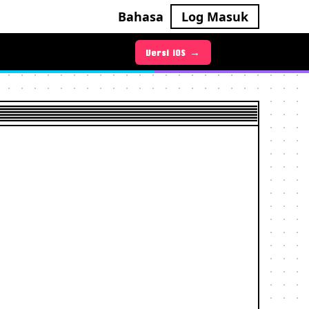
Bahasa
Log Masuk
Versi Android →
Versi iOS →