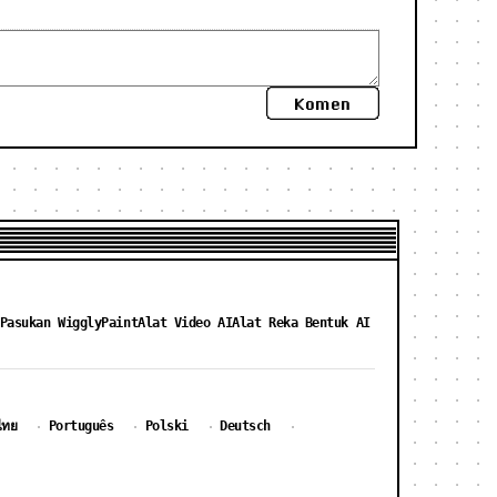
Komen
Pasukan WigglyPaint
Alat Video AI
Alat Reka Bentuk AI
ไทย
Português
Polski
Deutsch
·
·
·
·