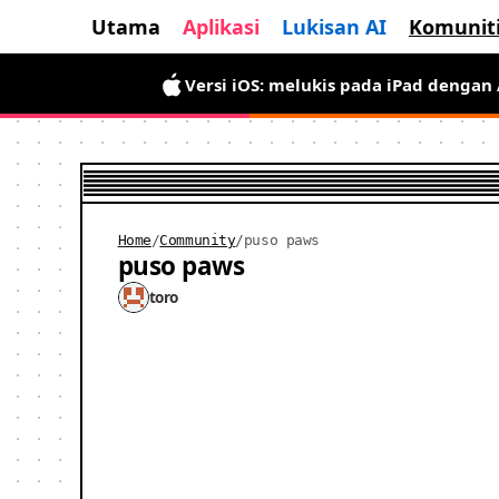
Utama
Aplikasi
Lukisan AI
Komunit
Versi iOS: melukis pada iPad dengan
Home
/
Community
/
puso paws
puso paws
toro