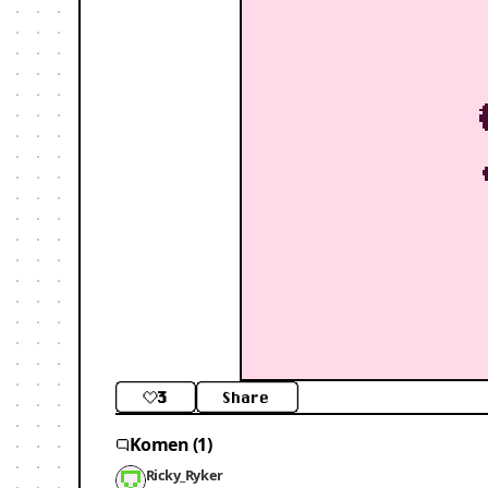
3
Share
Komen (1)
Ricky_Ryker