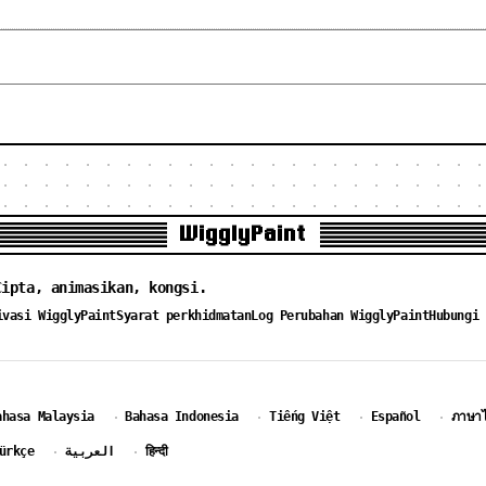
WigglyPaint
Cipta, animasikan, kongsi.
ivasi WigglyPaint
Syarat perkhidmatan
Log Perubahan WigglyPaint
Hubungi 
ahasa Malaysia
Bahasa Indonesia
Tiếng Việt
Español
ภาษา
·
·
·
·
ürkçe
العربية
हिन्दी
·
·