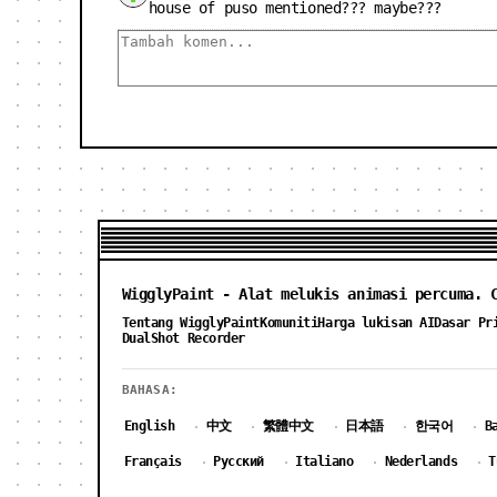
house of puso mentioned??? maybe???
WigglyPaint - Alat melukis animasi percuma. 
Tentang WigglyPaint
Komuniti
Harga lukisan AI
Dasar Pr
DualShot Recorder
BAHASA:
English
中文
繁體中文
日本語
한국어
B
·
·
·
·
·
Français
Русский
Italiano
Nederlands
T
·
·
·
·