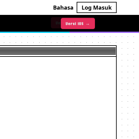
Bahasa
Log Masuk
Versi iOS →
Versi Android →