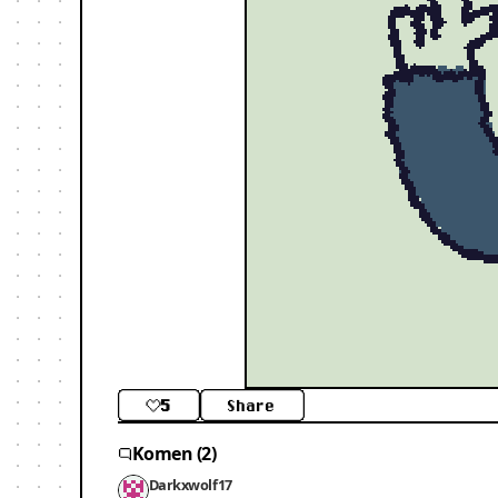
5
Share
Komen (2)
Darkxwolf17