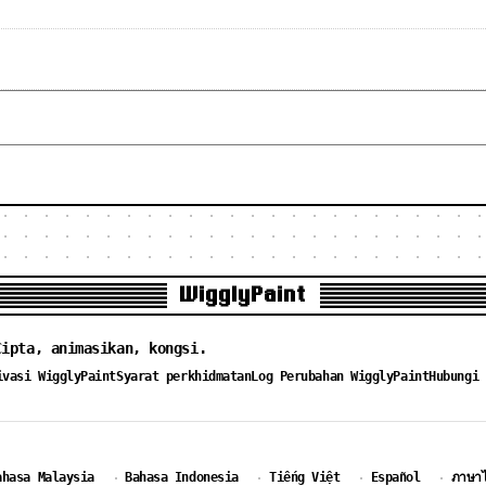
WigglyPaint
Cipta, animasikan, kongsi.
ivasi WigglyPaint
Syarat perkhidmatan
Log Perubahan WigglyPaint
Hubungi 
ahasa Malaysia
Bahasa Indonesia
Tiếng Việt
Español
ภาษา
·
·
·
·