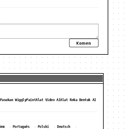
Komen
Pasukan WigglyPaint
Alat Video AI
Alat Reka Bentuk AI
ไทย
Português
Polski
Deutsch
·
·
·
·