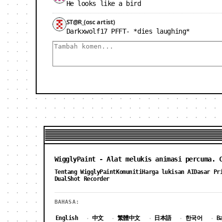
He looks like a bird
ST@R_(osc artist)
Darkxwolf17 PFFT- *dies laughing*
WigglyPaint - Alat melukis animasi percuma. 
Tentang WigglyPaint
Komuniti
Harga lukisan AI
Dasar Pr
DualShot Recorder
BAHASA:
English
中文
繁體中文
日本語
한국어
B
·
·
·
·
·