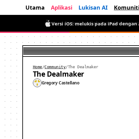
Utama
Aplikasi
Lukisan AI
Komunit
Versi iOS: melukis pada iPad dengan
Versi Android sudah tersedia: percu
Home
/
Community
/
The Dealmaker
The Dealmaker
Gregory Castellano