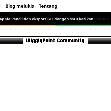
i
Blog melukis
Tentang
 Apple Pencil dan eksport GIF dengan satu ketikan
ma untuk masa terhad, lukis seni piksel bergerak sekarang
WigglyPaint Community