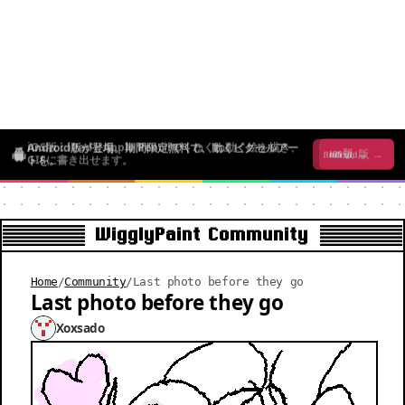
iOS版：iPadとApple Pencilでくねくね動く絵を描き、
Android版が登場。期間限定無料で、動くピクセルアー
iOS版 →
Android版 →
GIFに書き出せます。
トを。
WigglyPaint Community
Home
/
Community
/
Last photo before they go
Last photo before they go
Xoxsado