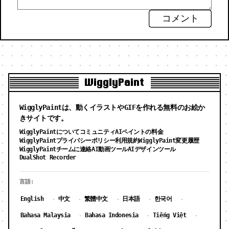
コメント
WigglyPaint
WigglyPaintは、動くイラストやGIFを作れる無料のお絵か
きサイトです。
WigglyPaintについて
コミュニティ
AIペイントの料金
WigglyPaintプライバシーポリシー
利用規約
WigglyPaint変更履歴
WigglyPaintチームに連絡
AI動画ツール
AIデザインツール
DualShot Recorder
言語:
English
中文
繁體中文
日本語
한국어
·
·
·
·
·
Bahasa Malaysia
Bahasa Indonesia
Tiếng Việt
·
·
·