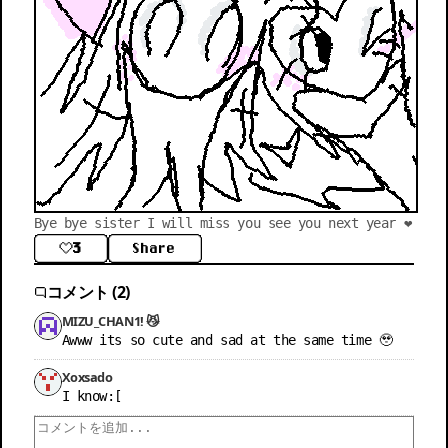
Bye bye sister I will miss you see you next year ❤️
3
Share
コメント (2)
MIZU_CHAN1! 😼
Awww its so cute and sad at the same time 🥹
Xoxsado
I know:[