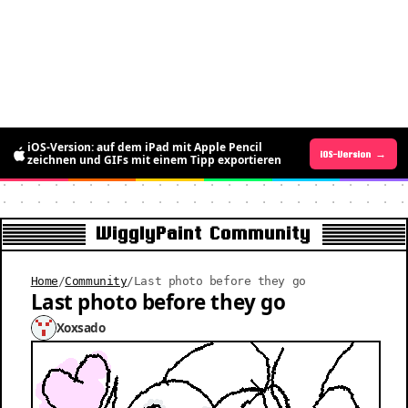
Die Android-Version ist da: für kurze Zeit
iOS-Version: auf dem iPad mit Apple Pencil
Android-Version →
iOS-Version →
kostenlos bewegte Pixel-Art zeichnen
zeichnen und GIFs mit einem Tipp exportieren
WigglyPaint Community
Home
/
Community
/
Last photo before they go
Last photo before they go
Xoxsado