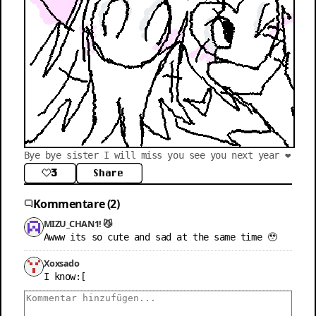
Bye bye sister I will miss you see you next year ❤️
3
Share
Kommentare (2)
MIZU_CHAN1! 😼
Awww its so cute and sad at the same time 🥹
Xoxsado
I know:[