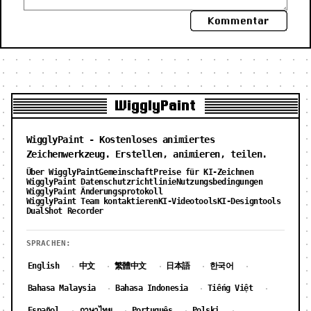
Kommentar
WigglyPaint
WigglyPaint - Kostenloses animiertes
Zeichenwerkzeug. Erstellen, animieren, teilen.
Über WigglyPaint
Gemeinschaft
Preise für KI-Zeichnen
WigglyPaint Datenschutzrichtlinie
Nutzungsbedingungen
WigglyPaint Änderungsprotokoll
WigglyPaint Team kontaktieren
KI-Videotools
KI-Designtools
DualShot Recorder
SPRACHEN:
English
中文
繁體中文
日本語
한국어
·
·
·
·
·
Bahasa Malaysia
Bahasa Indonesia
Tiếng Việt
·
·
·
Español
ภาษาไทย
Português
Polski
·
·
·
·