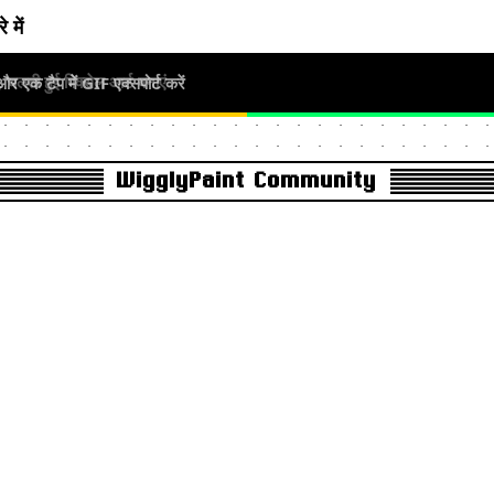
े में
क टैप में GIF एक्सपोर्ट करें
लती हुई पिक्सेल आर्ट बनाएं
WigglyPaint Community