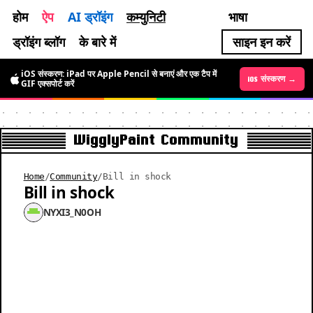
होम
ऐप
AI ड्रॉइंग
कम्युनिटी
भाषा
ड्रॉइंग ब्लॉग
के बारे में
साइन इन करें
iOS संस्करण: iPad पर Apple Pencil से बनाएं और एक टैप में
Android संस्करण →
iOS संस्करण →
GIF एक्सपोर्ट करें
WigglyPaint Community
Home
/
Community
/
Bill in shock
Bill in shock
NYXI3_N0OH