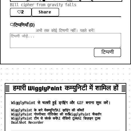
Bill cipher from gravity falls
2
Share
टिप्पणियाँ (0)
अभी तक कोई टिप्पणी नहीं। पहले बनें!
टिप्पणी
हमारी WigglyPaint कम्युनिटी में शामिल हों
WigglyPaint से चलती हुई ड्रॉइंग और GIF बनाना शुरू करें।
WigglyPaint के बारे में
कम्युनिटी
AI ड्रॉइंग की कीमतें
WigglyPaint गोपनीयता नीति
सेवा की शर्तें
WigglyPaint चेंजलॉग
WigglyPaint टीम से संपर्क करें
AI वीडियो टूल्स
AI डिज़ाइन टूल्स
DualShot Recorder