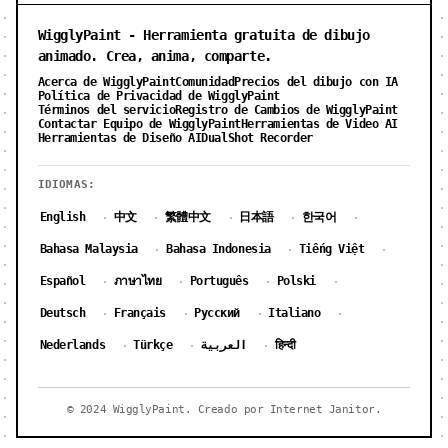
WigglyPaint - Herramienta gratuita de dibujo
animado. Crea, anima, comparte.
Acerca de WigglyPaint
Comunidad
Precios del dibujo con IA
Política de Privacidad de WigglyPaint
Términos del servicio
Registro de Cambios de WigglyPaint
Contactar Equipo de WigglyPaint
Herramientas de Video AI
Herramientas de Diseño AI
DualShot Recorder
IDIOMAS:
English
中文
繁體中文
日本語
한국어
·
·
·
·
·
Bahasa Malaysia
Bahasa Indonesia
Tiếng Việt
·
·
·
Español
ภาษาไทย
Português
Polski
·
·
·
·
Deutsch
Français
Русский
Italiano
·
·
·
·
Nederlands
Türkçe
العربية
हिन्दी
·
·
·
© 2024 WigglyPaint. Creado por Internet Janitor.