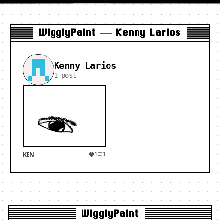
WigglyPaint — Kenny Larios
Kenny Larios
1 post
KEN
1
1
WigglyPaint