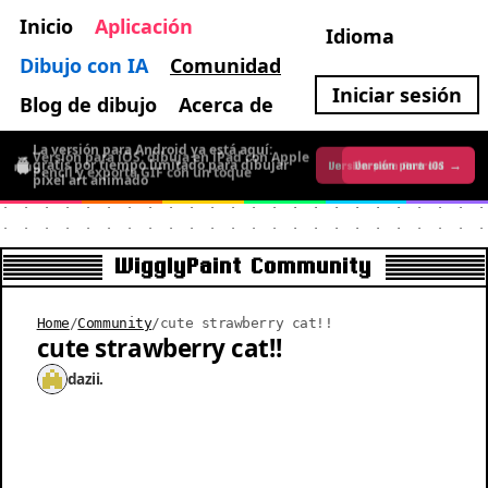
Inicio
Aplicación
Idioma
Dibujo con IA
Comunidad
Iniciar sesión
Blog de dibujo
Acerca de
La versión para Android ya está aquí:
Versión para iOS: dibuja en iPad con Apple
gratis por tiempo limitado para dibujar
Versión para iOS →
Versión para Android →
Pencil y exporta GIF con un toque
pixel art animado
WigglyPaint Community
Home
/
Community
/
cute strawberry cat!!
cute strawberry cat!!
dazii.