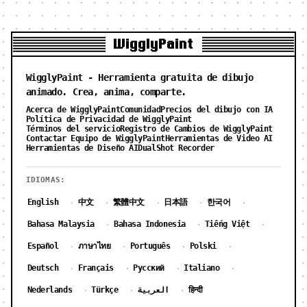
WigglyPaint
WigglyPaint - Herramienta gratuita de dibujo
animado. Crea, anima, comparte.
Acerca de WigglyPaint
Comunidad
Precios del dibujo con IA
Política de Privacidad de WigglyPaint
Términos del servicio
Registro de Cambios de WigglyPaint
Contactar Equipo de WigglyPaint
Herramientas de Video AI
Herramientas de Diseño AI
DualShot Recorder
IDIOMAS:
English
中文
繁體中文
日本語
한국어
·
·
·
·
·
Bahasa Malaysia
Bahasa Indonesia
Tiếng Việt
·
·
·
Español
ภาษาไทย
Português
Polski
·
·
·
·
Deutsch
Français
Русский
Italiano
·
·
·
·
Nederlands
Türkçe
العربية
हिन्दी
·
·
·