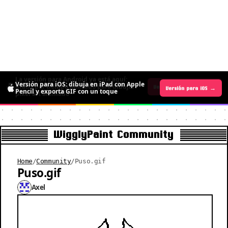
La versión para Android ya está aquí:
Versión para iOS: dibuja en iPad con Apple
gratis por tiempo limitado para dibujar
Versión para Android →
Versión para iOS →
Pencil y exporta GIF con un toque
pixel art animado
WigglyPaint Community
Home
/
Community
/
Puso.gif
Puso.gif
Axel