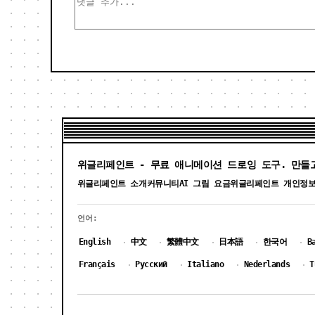
위글리페인트 - 무료 애니메이션 드로잉 도구. 만들
위글리페인트 소개
커뮤니티
AI 그림 요금
위글리페인트 개인정
언어:
English
中文
繁體中文
日本語
한국어
B
·
·
·
·
·
Français
Русский
Italiano
Nederlands
T
·
·
·
·