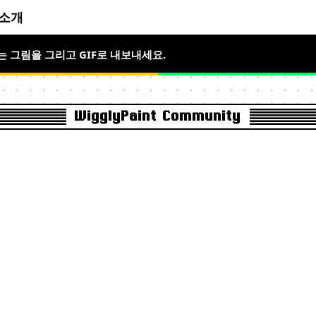
소개
움직이는 픽셀 아트를 그려보세요.
움직이는 그림을 그리고 GIF로 내보내세요.
WigglyPaint Community