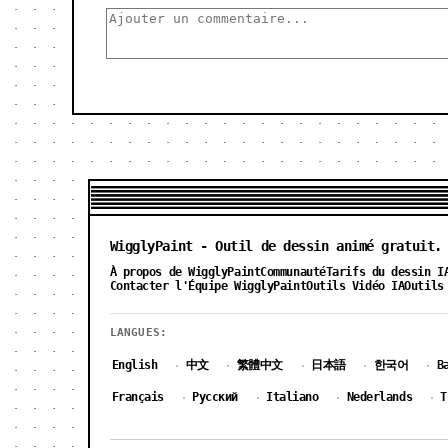
WigglyPaint - Outil de dessin animé gratuit.
À propos de WigglyPaint
Communauté
Tarifs du dessin I
Contacter l'Équipe WigglyPaint
Outils Vidéo IA
Outils
LANGUES:
English
中文
繁體中文
日本語
한국어
B
·
·
·
·
·
Français
Русский
Italiano
Nederlands
T
·
·
·
·