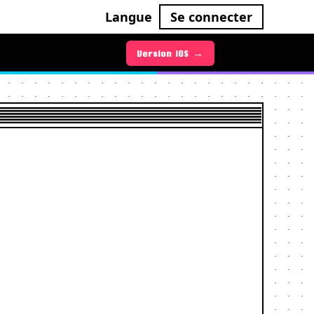
Langue
Se connecter
Version Android →
Version iOS →