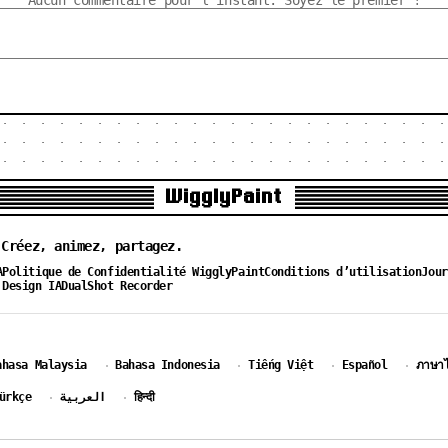
Aucun commentaire pour l'instant. Soyez le premier !
WigglyPaint
 Créez, animez, partagez.
A
Politique de Confidentialité WigglyPaint
Conditions d’utilisation
Jour
 Design IA
DualShot Recorder
ahasa Malaysia
Bahasa Indonesia
Tiếng Việt
Español
ภาษา
·
·
·
·
ürkçe
العربية
हिन्दी
·
·