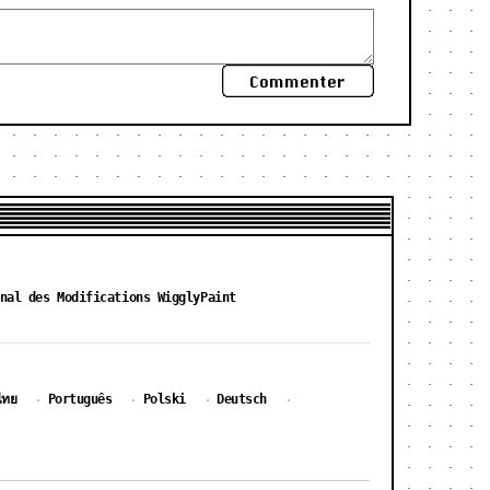
Commenter
nal des Modifications WigglyPaint
ไทย
Português
Polski
Deutsch
·
·
·
·